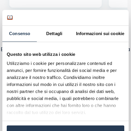
Più di 200.000 studenti si sono già
Consenso
Dettagli
Informazioni sui cookie
rivolti a noi
Ecco cosa dice chi si è iscritto a un corso di laurea
Questo sito web utilizza i cookie
online con il nostro supporto:
Utilizziamo i cookie per personalizzare contenuti ed
annunci, per fornire funzionalità dei social media e per
analizzare il nostro traffico. Condividiamo inoltre
informazioni sul modo in cui utilizzi il nostro sito con i
nostri partner che si occupano di analisi dei dati web,
pubblicità e social media, i quali potrebbero combinarle
con altre informazioni che hai fornito loro o che hanno
raccolto dal tuo utilizzo dei loro servizi.