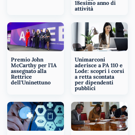
18esimo anno di
attività
Premio John
Unimarconi
McCarthy per l'IA
aderisce a PA 110 e
assegnato alla
Lode: scopri i corsi
Rettrice
a retta scontata
dell'Uninettuno
per dipendenti
pubblici