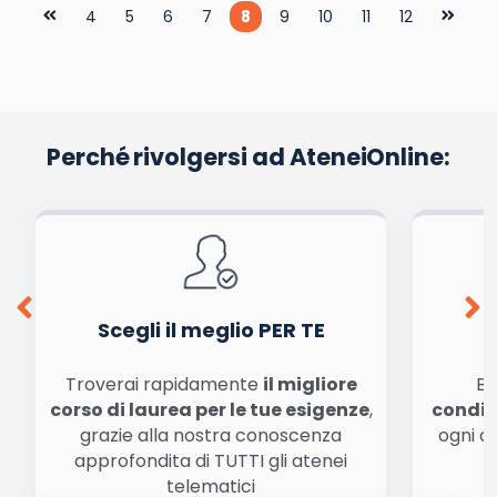
4
5
6
7
8
9
10
11
12
Perché rivolgersi ad AteneiOnline:
Scegli il meglio PER TE
Troverai rapidamente
il migliore
Be
corso di laurea per le tue esigenze
,
condiz
grazie alla nostra conoscenza
ogni a
approfondita di TUTTI gli atenei
a
telematici