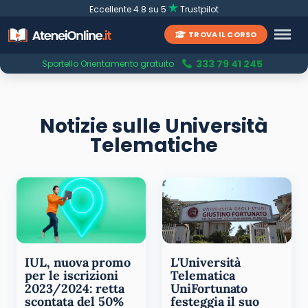
Eccellente 4.8 su 5
Trustpilot
TROVA IL CORSO
333 79 41 245
Sportello Orientamento gratuito
Notizie sulle Università
Telematiche
IUL, nuova promo
L'Università
per le iscrizioni
Telematica
2023/2024: retta
UniFortunato
scontata del 50%
festeggia il suo