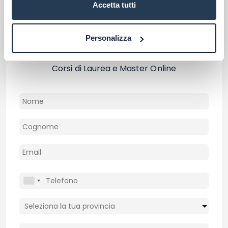
Accetta tutti
Personalizza
Consulta gratuitamente i nostri esperti
Contattaci per ricevere informazioni su Atenei,
Corsi di Laurea e Master Online