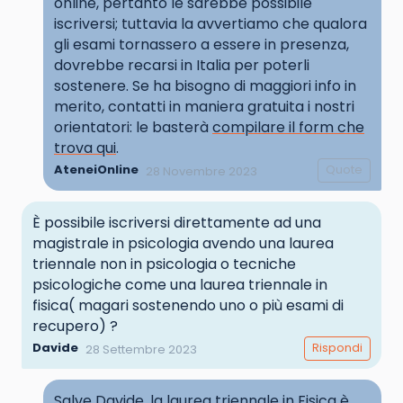
online, pertanto le sarebbe possibile
iscriversi; tuttavia la avvertiamo che qualora
gli esami tornassero a essere in presenza,
dovrebbe recarsi in Italia per poterli
sostenere. Se ha bisogno di maggiori info in
merito, contatti in maniera gratuita i nostri
orientatori: le basterà
compilare il form che
trova qui
.
AteneiOnline
Quote
28 Novembre 2023
È possibile iscriversi direttamente ad una
magistrale in psicologia avendo una laurea
triennale non in psicologia o tecniche
psicologiche come una laurea triennale in
fisica( magari sostenendo uno o più esami di
recupero) ?
Davide
Rispondi
28 Settembre 2023
Salve Davide, la laurea triennale in Fisica è