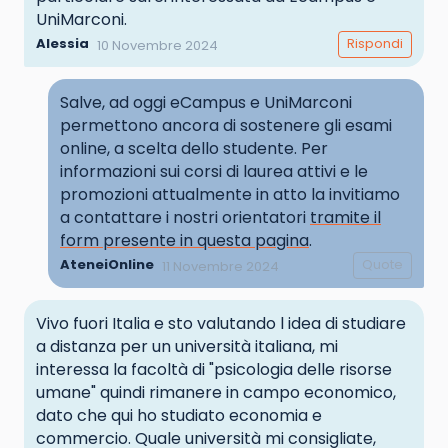
psicologo del lavoro
.
Richiedi maggiori
UniMarconi.
informazioni.
Alessia
Rispondi
10 Novembre 2024
Salve, ad oggi eCampus e UniMarconi
permettono ancora di sostenere gli esami
online, a scelta dello studente. Per
informazioni sui corsi di laurea attivi e le
promozioni attualmente in atto la invitiamo
a contattare i nostri orientatori
tramite il
form presente in questa pagina
.
AteneiOnline
Quote
11 Novembre 2024
Vivo fuori Italia e sto valutando l idea di studiare
a distanza per un università italiana, mi
interessa la facoltà di "psicologia delle risorse
umane" quindi rimanere in campo economico,
dato che qui ho studiato economia e
commercio. Quale università mi consigliate,