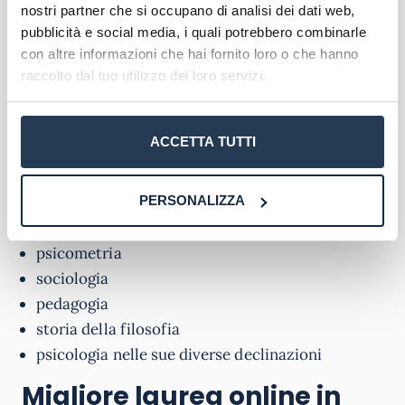
nostri partner che si occupano di analisi dei dati web,
Psicologia, infatti, ha un piano di studi diverso,
pubblicità e social media, i quali potrebbero combinarle
anche se tutti hanno in comune questi
con altre informazioni che hai fornito loro o che hanno
insegnamenti
:
raccolto dal tuo utilizzo dei loro servizi.
neurobiologia
genetica
ACCETTA TUTTI
fondamenti anatomo-fisiologici dell’attività
psichica
neuroscienze
PERSONALIZZA
biologia
psicometria
sociologia
pedagogia
storia della filosofia
psicologia nelle sue diverse declinazioni
Migliore laurea online in