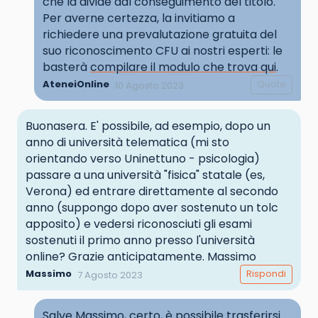
che la divide dal conseguimento del titolo.
Per averne certezza, la invitiamo a
richiedere una prevalutazione gratuita del
suo riconoscimento CFU ai nostri esperti: le
basterà
compilare il modulo che trova qui
.
AteneiOnline
Quote
10 Agosto 2023
Buonasera. E' possibile, ad esempio, dopo un
anno di università telematica (mi sto
orientando verso Uninettuno - psicologia)
passare a una università "fisica" statale (es,
Verona) ed entrare direttamente al secondo
anno (suppongo dopo aver sostenuto un tolc
apposito) e vedersi riconosciuti gli esami
sostenuti il primo anno presso l'università
online? Grazie anticipatamente. Massimo
Massimo
Rispondi
7 Agosto 2023
Salve Massimo, certo, è possibile trasferirsi