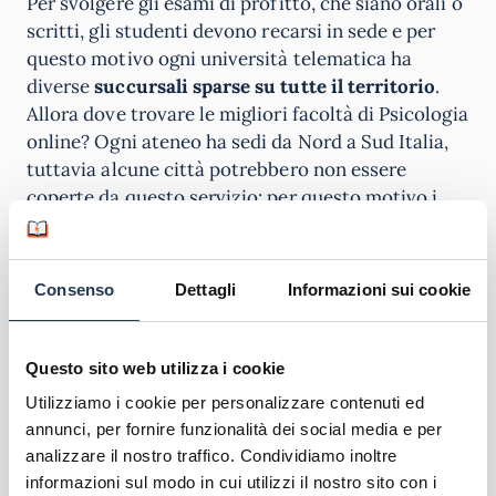
Per svolgere gli esami di profitto, che siano orali o
scritti, gli studenti devono recarsi in sede e per
questo motivo ogni università telematica ha
diverse
succursali sparse su tutte il territorio
.
Allora dove trovare le migliori facoltà di Psicologia
online? Ogni ateneo ha sedi da Nord a Sud Italia,
tuttavia alcune città potrebbero non essere
coperte da questo servizio: per questo motivo i
laureandi potrebbero optare per una facoltà che
una sede vicino casa per evitare troppi
spostamenti.
Consenso
Dettagli
Informazioni sui cookie
Il piano di studi
Questo sito web utilizza i cookie
Un fattore da prendere sicuramente in
Utilizziamo i cookie per personalizzare contenuti ed
considerazione per scegliere la migliore università
annunci, per fornire funzionalità dei social media e per
online di Psicologia è il piano di studi, che deve
analizzare il nostro traffico. Condividiamo inoltre
essere il più possibile in linea con i nostri interessi
informazioni sul modo in cui utilizzi il nostro sito con i
e le nostre esigenze. Ogni corso di laurea in