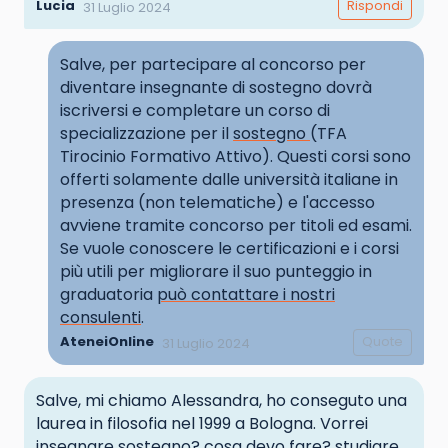
Lucia
Rispondi
31 Luglio 2024
Salve, per partecipare al concorso per
diventare insegnante di sostegno dovrà
iscriversi e completare un corso di
specializzazione per il
sostegno
(TFA
Tirocinio Formativo Attivo). Questi corsi sono
offerti solamente dalle università italiane in
presenza (non telematiche) e l'accesso
avviene tramite concorso per titoli ed esami.
Se vuole conoscere le certificazioni e i corsi
più utili per migliorare il suo punteggio in
graduatoria
può contattare i nostri
consulenti
.
AteneiOnline
Quote
31 Luglio 2024
Salve, mi chiamo Alessandra, ho conseguto una
laurea in filosofia nel 1999 a Bologna. Vorrei
insegnare sostegno? cosa devo fare? studiare