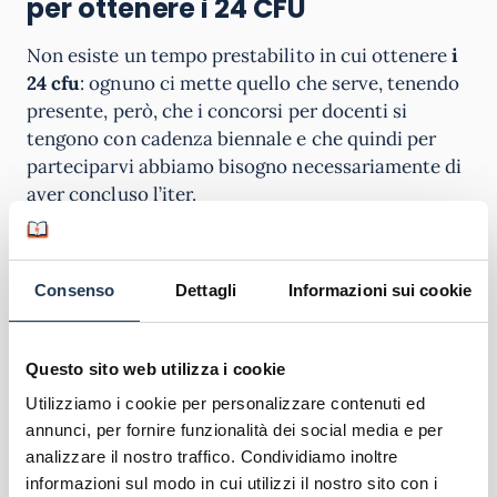
per ottenere i 24 CFU
Non esiste un tempo prestabilito in cui ottenere
i
24 cfu
: ognuno ci mette quello che serve, tenendo
presente, però, che i concorsi per docenti si
tengono con cadenza biennale e che quindi per
parteciparvi abbiamo bisogno necessariamente di
aver concluso l’iter.
Il discorso vale sia per chi deve partecipare al
bando per la scuola secondaria, sia per gli
Consenso
Dettagli
Informazioni sui cookie
aspiranti
supplenti di III fascia
e docenti
intenzionati alla specializzazione del sostegno. I
concorsi cadono solitamente negli anni dispari: il
Questo sito web utilizza i cookie
prossimo sarà nel 2023. Nel prossimo paragrafo
Utilizziamo i cookie per personalizzare contenuti ed
spiegheremo la modalità di svolgimento degli
annunci, per fornire funzionalità dei social media e per
esami prima di arrivare alla fine dove troverai uno
analizzare il nostro traffico. Condividiamo inoltre
spazio apposito dedicato alle domande.
informazioni sul modo in cui utilizzi il nostro sito con i