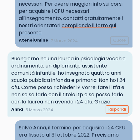
necessari. Per avere maggiori info sui corsi
per acquisire i CFU necessari
all'insegnamento, contatti gratuitamente i
nostri orientatori
compilando il form qui
presente
.
AteneiOnline
Quote
7 Marzo 2024
Buongiorno ho una laurea in psicologia vecchio
ordinamento, un diploma itp assistente
comunità infantile, ho insegnato quattro anni
scuola pubblica infanzia e primaria. Non ho i 24
cfu. Come posso richiederli? Vorrei fare il tfa e
non so se farlo con il titolo itp o se posso farlo
con la laurea non avendo i 24 cfu. Grazie
Anna
Rispondi
5 Marzo 2024
Salve Anna, il termine per acquisire i 24 CFU
era fissato al 31 ottobre 2022. Precisiamo