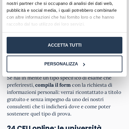
nostri partner che si occupano di analisi dei dati web,
Modalità di svolgimento degli
pubblicità e social media, i quali potrebbero combinarle
esami
con altre informazioni che hai fornito loro o che hanno
raccolto dal tuo utilizzo dei loro servizi.
Gli esami per ottenere i 24 cfu
hanno la stessa
conformazione di qualsiasi prova universitaria:
possono essere scritti, orali o misti, a crocette o
ACCETTA TUTTI
risposta aperta, dal vivo o online, secondo le
nuove regole imposte dal progredire della
situazione pandemica nel nostro Paese.
PERSONALIZZA
Se hai in mente un tipo specifico di esame che
preferiresti,
compila il form
con la richiesta di
informazioni personali: verrai ricontattato a titolo
gratuito e senza impegno da uno dei nostri
consulenti che ti indicherà dove e come poter
sostenere quel tipo di prova.
24 CFU online: le università