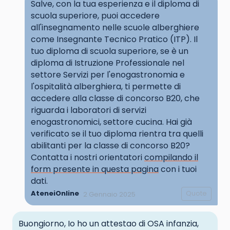
Salve, con la tua esperienza e il diploma di
scuola superiore, puoi accedere
all'insegnamento nelle scuole alberghiere
come Insegnante Tecnico Pratico (ITP). Il
tuo diploma di scuola superiore, se è un
diploma di Istruzione Professionale nel
settore Servizi per l'enogastronomia e
l'ospitalità alberghiera, ti permette di
accedere alla classe di concorso B20, che
riguarda i laboratori di servizi
enogastronomici, settore cucina. Hai già
verificato se il tuo diploma rientra tra quelli
abilitanti per la classe di concorso B20?
Contatta i nostri orientatori
compilando il
form presente in questa pagina
con i tuoi
dati.
AteneiOnline
Quote
2 Gennaio 2025
Buongiorno, Io ho un attestao di OSA infanzia,