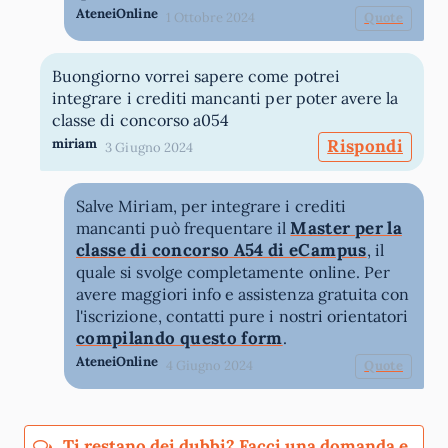
AteneiOnline
1 Ottobre 2024
Quote
Buongiorno vorrei sapere come potrei
integrare i crediti mancanti per poter avere la
classe di concorso a054
miriam
Rispondi
3 Giugno 2024
Salve Miriam, per integrare i crediti
Master per la
mancanti può frequentare il
classe di concorso A54 di eCampus
, il
quale si svolge completamente online. Per
avere maggiori info e assistenza gratuita con
l'iscrizione, contatti pure i nostri orientatori
compilando questo form
.
AteneiOnline
4 Giugno 2024
Quote