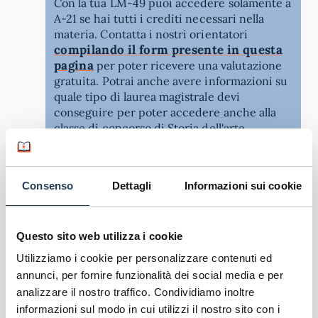
Con la tua LM-49 puoi accedere solamente a
A-21 se hai tutti i crediti necessari nella
materia. Contatta i nostri orientatori
compilando il form presente in questa
pagina
per poter ricevere una valutazione
gratuita. Potrai anche avere informazioni su
quale tipo di laurea magistrale devi
conseguire per poter accedere anche alla
classe di concorso di Storia dell'arte.
AteneiOnline
8 Maggio 2025
Quote
Consenso
Dettagli
Informazioni sui cookie
Salve, vorrei sapere se posso accedere alla
classe di concorso A054 con Laurea Magistrale
LM-89 conseguita presso l'università degli
studi di Bari Aldo Moro. Posseggo già 24 CFU
Questo sito web utilizza i cookie
nel settore di Storia dell'arte, sono obbligata a
Utilizziamo i cookie per personalizzare contenuti ed
prendere anche CFU nel settore ICAR?
annunci, per fornire funzionalità dei social media e per
Cinzia B.
Rispondi
17 Aprile 2025
analizzare il nostro traffico. Condividiamo inoltre
informazioni sul modo in cui utilizzi il nostro sito con i