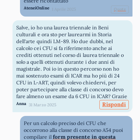
essere ricontattato
AteneiOnline
1 Aprile 2025
Quote
Salve, io ho una laurea triennale in Beni
culturali e ora sto per laurearmi in Storia
dell'arte quindi LM-89. Ho due dubbi, nel
calcolo cei CFU si fa riferimento anche ai
crediti ottenuti nel corso di laurea triennale o
solo a quelli ottenuti durante i due anni di
magistrale. Poi io in questo percorso non ho
mai sostenuto esami di ICAR ma ho più di 24
CFU in L-ART, quindi volevo chiedervi, per
poter partecipare alla classe di concorso devo
fare almeno un esame da 6 CFU in ICAR? Grazie
Anna
Rispondi
31 Marzo 2025
Per un calcolo preciso dei CFU che
occorrono alla classe di concorso A54 puoi
form presente in questa
compilare il