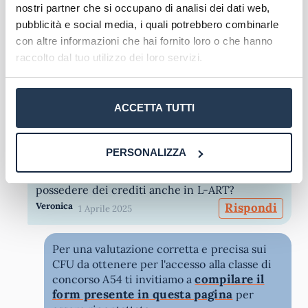
nostri partner che si occupano di analisi dei dati web,
Per un calcolo preciso dei CFU necessari
per l'accesso alla A54 in base al titolo di
pubblicità e social media, i quali potrebbero combinarle
studio conseguito puoi contattare i nostri
con altre informazioni che hai fornito loro o che hanno
form in questa
orientatori: compila il
raccolto dal tuo utilizzo dei loro servizi.
pagina
per una valutazione gratuita.
AteneiOnline
28 Aprile 2025
Quote
ACCETTA TUTTI
Buongiorno, per insegnare Storia dell'arte,
classe di concorso A-54, i 24 crediti necessari
PERSONALIZZA
possono appartenere tutti al settore
disciplinare "ICAR/13 o 18 o 19" o bisogna
possedere dei crediti anche in L-ART?
Veronica
Rispondi
1 Aprile 2025
Per una valutazione corretta e precisa sui
CFU da ottenere per l'accesso alla classe di
compilare il
concorso A54 ti invitiamo a
form presente in questa pagina
per