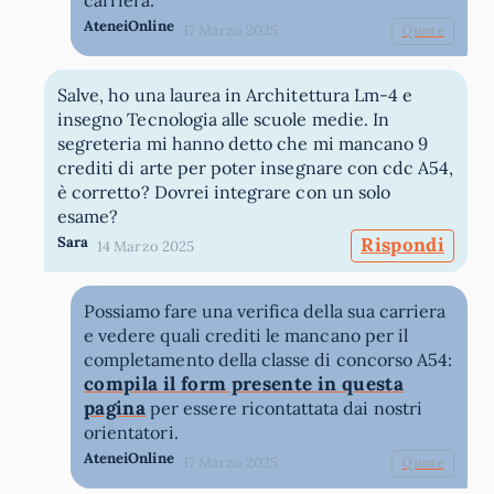
carriera.
AteneiOnline
17 Marzo 2025
Quote
Salve, ho una laurea in Architettura Lm-4 e
insegno Tecnologia alle scuole medie. In
segreteria mi hanno detto che mi mancano 9
crediti di arte per poter insegnare con cdc A54,
è corretto? Dovrei integrare con un solo
esame?
Sara
Rispondi
14 Marzo 2025
Possiamo fare una verifica della sua carriera
e vedere quali crediti le mancano per il
completamento della classe di concorso A54:
compila il form presente in questa
pagina
per essere ricontattata dai nostri
orientatori.
AteneiOnline
17 Marzo 2025
Quote