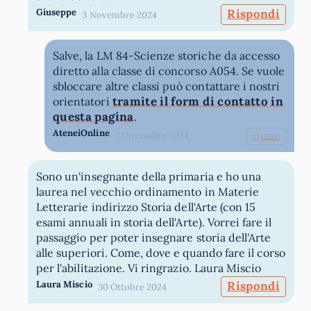
Giuseppe
Rispondi
3 Novembre 2024
Salve, la LM 84-Scienze storiche da accesso
diretto alla classe di concorso A054. Se vuole
sbloccare altre classi può contattare i nostri
tramite il form di contatto in
orientatori
questa pagina
.
AteneiOnline
7 Novembre 2024
Quote
Sono un'insegnante della primaria e ho una
laurea nel vecchio ordinamento in Materie
Letterarie indirizzo Storia dell'Arte (con 15
esami annuali in storia dell'Arte). Vorrei fare il
passaggio per poter insegnare storia dell'Arte
alle superiori. Come, dove e quando fare il corso
per l'abilitazione. Vi ringrazio. Laura Miscio
Laura Miscio
Rispondi
30 Ottobre 2024