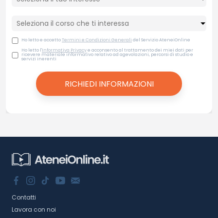
Ho letto e accetto
Termini e Condizioni Generali
del Servizio AteneiOnline
Ho letto l'
Informativa Privacy
e acconsento al trattamento dei miei dati per
ricevere materiale informativo relativo ad agevolazioni, percorsi di studio e
servizi inerenti
Contatti
Lavora con noi