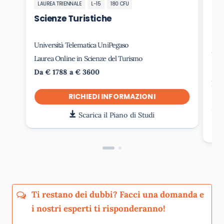
LAUREA TRIENNALE
L-15
180 CFU
Sc
Ma
Scienze Turistiche
Cu
del
Università Telematica UniPegaso
Uni
Laurea Online in Scienze del Turismo
Laur
Da € 1788 a € 3600
Da 
RICHIEDI INFORMAZIONI
Scarica il Piano di Studi