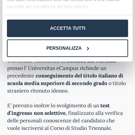
assistenti di archivio e di biblioteca, tecnici delle
raccolto dal tuo utilizzo dei loro servizi.
attività ricettive e professioni assimilate e come
organizzatori di fiere, esposizioni ed eventi
culturali.
ACCETTA TUTTI
Requisiti di ammissione
PERSONALIZZA
L’iscrizione al corso di studi triennale in
Università Telematica in
Scienze del Turismo
presso l’ Universitas eCampus richiede un
precedente
conseguimento del titolo italiano di
scuola media superiore di secondo grado
o titolo
straniero ritenuto idoneo.
E’ previsto inoltre lo svolgimento di un
test
d’ingresso non selettivo
, finalizzato alla verifica
delle personali conoscenze del candidato che
vuole iscriversi al Corso di Studio Triennale.