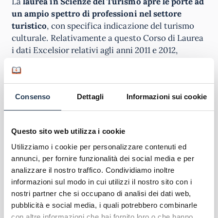
La
laurea in Scienze del Turismo apre le porte ad
un ampio spettro di professioni nel settore
turistico
, con specifica indicazione del turismo
culturale. Relativamente a questo Corso di Laurea
i dati Excelsior relativi agli anni 2011 e 2012,
mostrano un’alta propensione in delle imprese del
turismo ad assumere laureati questo settore.
Consenso
Dettagli
Informazioni sui cookie
Il corso
permette di diventare tecnico specialista
della gestione e valorizzazione dei sistemi
turistici
. Nello specifico consente di trovare
Questo sito web utilizza i cookie
occupazione come responsabile area aziendale di
imprese turistiche, responsabile di indagine
Utilizziamo i cookie per personalizzare contenuti ed
statistica e rilevazione dati, imprenditore e
annunci, per fornire funzionalità dei social media e per
analizzare il nostro traffico. Condividiamo inoltre
consulente di aziende turistiche.
informazioni sul modo in cui utilizzi il nostro sito con i
nostri partner che si occupano di analisi dei dati web,
Consente inoltre di lavorare come segretari
pubblicità e social media, i quali potrebbero combinarle
amministrativi e tecnici degli affari generali,
con altre informazioni che hai fornito loro o che hanno