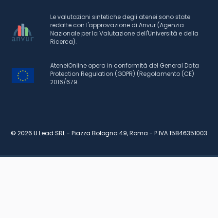
Le valutazioni sintetiche degli atenei sono state
redatte con l'approvazione di Anvur (Agenzia
Nazionale per la Valutazione dell'Università e della
Ricerca).
AteneiOnline opera in conformità del General Data
Protection Regulation (GDPR) (Regolamento (CE)
2016/679.
© 2026 U Lead SRL - Piazza Bologna 49, Roma - P.IVA 15846351003
RICHIEDI INFORMAZIONI
PIANO DI STUDI