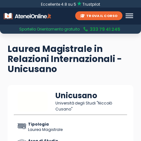
Eccellente 4.8 su 5
Trustpilot
TROVA IL CORSO
333 79 41 245
Sportello Orientamento gratuito
Laurea Magistrale in
Relazioni Internazionali -
Unicusano
Unicusano
Università degli Studi "Niccolò
Cusano"
Tipologia
Laurea Magistrale
Area di Studio