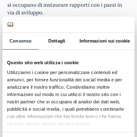
si occupano di instaurare rapporti con i paesi in
via di sviluppo.
Analista e specialista degli affari esteri ed esperto
dell’immigrazione sono altri sbocchi lavoratici a
Consenso
Dettagli
Informazioni sui cookie
cui il laureato in Scienze intenzionali può ambire
lavorando nelle strutture statali.
Questo sito web utilizza i cookie
Altri sbocchi sono le società di comunicazione
Utilizziamo i cookie per personalizzare contenuti ed
(radio, TV, editoria) e gli studi legali.
annunci, per fornire funzionalità dei social media e per
Requisiti di accesso
analizzare il nostro traffico. Condividiamo inoltre
informazioni sul modo in cui utilizzi il nostro sito con i
nostri partner che si occupano di analisi dei dati web,
Pe
r accedere al Corso di Laurea Magistrale in
pubblicità e social media, i quali potrebbero combinarle
Relazioni internazionali
bisogna essere in
con altre informazioni che hai fornito loro o che hanno
possesso della laurea triennale nella classe L-36
raccolto dal tuo utilizzo dei loro servizi.
Si può accedere anche con il possesso di laurea