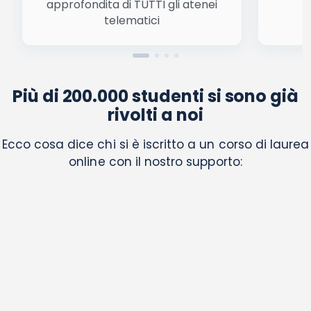
approfondita di TUTTI gli atenei
a
telematici
Più di 200.000 studenti si sono già
rivolti a noi
Ecco cosa dice chi si è iscritto a un corso di laurea
online con il nostro supporto: