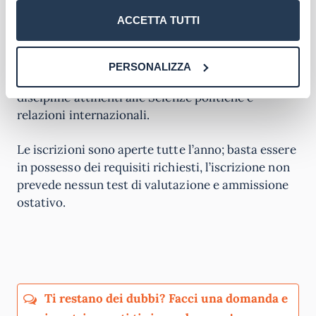
triennale in altre classi, ovvero di altro titolo di
ACCETTA TUTTI
studio conseguito all’estero riconosciuto idoneo, o
di laurea relativa al previdente ordinamento
quadriennale, purché in possesso di determinati
PERSONALIZZA
requisiti curriculari, riferibili alla conoscenza delle
discipline attinenti alle Scienze politiche e
relazioni internazionali.
Le iscrizioni sono aperte tutte l’anno; basta essere
in possesso dei requisiti richiesti, l’iscrizione non
prevede nessun test di valutazione e ammissione
ostativo.