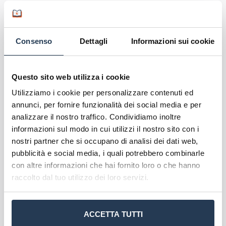
Consenso
Dettagli
Informazioni sui cookie
buonasera, sto per laurearmi in ingegneria civile,
vorrei però proseguire con una laurea magistrale
in scienze filosofiche applicate....sarebbe fattibile?
Questo sito web utilizza i cookie
O è necessario integrare molti esami
imma
Rispondi
Utilizziamo i cookie per personalizzare contenuti ed
28 Ottobre 2023
annunci, per fornire funzionalità dei social media e per
analizzare il nostro traffico. Condividiamo inoltre
Salve Imma, i due corsi di laurea non sono
informazioni sul modo in cui utilizzi il nostro sito con i
molto affini tra loro, pertanto è difficile che le
nostri partner che si occupano di analisi dei dati web,
vengano riconosciuti i CFU ottenuti durante il
pubblicità e social media, i quali potrebbero combinarle
corso di laurea in Ingegneria Civile.
con altre informazioni che hai fornito loro o che hanno
AteneiOnline
30 Ottobre 2023
Quote
raccolto dal tuo utilizzo dei loro servizi.
Buongiorno, ho una laurea triennale in scienze e
tecniche psicologiche e vorrei sapere se con
ACCETTA TUTTI
questa posso accedere alla laurea magistrale in