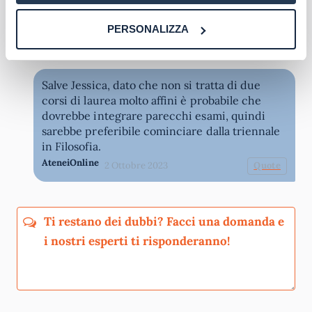
filosofia aggiungendo esami o quanto serve
oppure se devo seguire il corso triennale.
PERSONALIZZA
Jessica venturi
Rispondi
29 Settembre 2023
Salve Jessica, dato che non si tratta di due
corsi di laurea molto affini è probabile che
dovrebbe integrare parecchi esami, quindi
sarebbe preferibile cominciare dalla triennale
in Filosofia.
AteneiOnline
2 Ottobre 2023
Quote