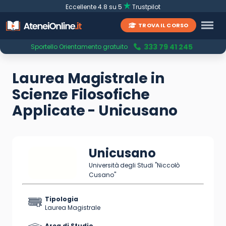
Eccellente 4.8 su 5
Trustpilot
TROVA IL CORSO
333 79 41 245
Sportello Orientamento gratuito
Laurea Magistrale in
Scienze Filosofiche
Applicate - Unicusano
Unicusano
Università degli Studi "Niccolò
Cusano"
Tipologia
Laurea Magistrale
Area di Studio