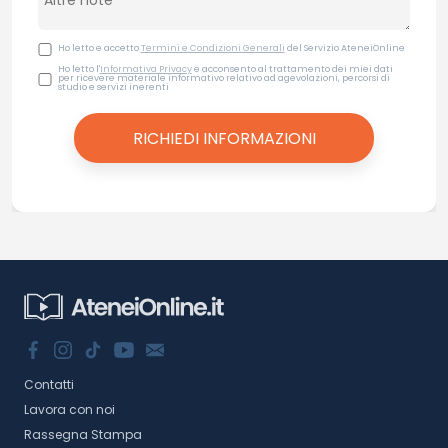
Ho letto e accetto
Termini e Condizioni Generali
del Servizio AteneiOnline
Ho letto l'
Informativa Privacy
e acconsento al trattamento dei miei dati
per ricevere materiale informativo relativo ad agevolazioni, percorsi di
studio e servizi inerenti
Contatti
Lavora con noi
Rassegna Stampa