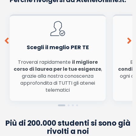
La tua email sarà utilizzata per comunicarti se qualcuno risponde al tuo commento
e non sarà pubblicata. Dichiari di avere preso visione e di accettare quanto previsto
dalla
informativa privacy
. Pubblicando questo commento dai il consenso affinché un
cookie salvi i tuoi dati (nome, email) per il prossimo commento.
Ho letto e acconsento l'
informativa
sulla privacy
conferma e pubblica
Acconsento all'uso dei miei dati da parte di terzi per
finalità di marketing diretto con modalità
automatizzate o tradizionali
Scegli il meglio PER TE
Troverai rapidamente
il migliore
Be
corso di laurea per le tue esigenze
,
condiz
grazie alla nostra conoscenza
ogni a
approfondita di TUTTI gli atenei
a
telematici
Più di 200.000 studenti si sono già
rivolti a noi