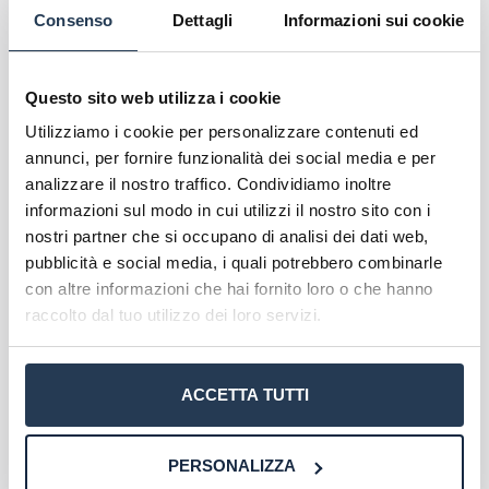
professionale. Per accedere alla sezione A
Consenso
Dettagli
Informazioni sui cookie
dell’Albo è necessario un titolo di laurea
specialistico o a ciclo unico.
Questo sito web utilizza i cookie
Requisiti di ammissione
Utilizziamo i cookie per personalizzare contenuti ed
annunci, per fornire funzionalità dei social media e per
Per accedere a questo corso di laurea è necessario
analizzare il nostro traffico. Condividiamo inoltre
avere un
diploma di scuola secondaria superiore
informazioni sul modo in cui utilizzi il nostro sito con i
oppure un titolo equipollente ottenuto all’estero
,
nostri partner che si occupano di analisi dei dati web,
inoltre avere conoscenze di base di matematica
pubblicità e social media, i quali potrebbero combinarle
generale e di informatica, conoscere la lingua
con altre informazioni che hai fornito loro o che hanno
inglese per comprendere testi di contenuto sia
raccolto dal tuo utilizzo dei loro servizi.
generale, sia specialistico.
L’iscrizione può essere effettuata in qualsiasi
ACCETTA TUTTI
periodo dell’anno – così come accade in tutte le
Università Telematiche – e prevede un test che
non pregiudica l’ingresso al corso
, ma serve
PERSONALIZZA