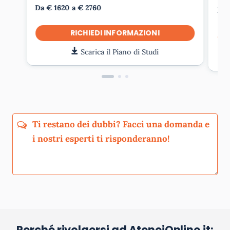
Da € 1620 a € 2760
Da 
RICHIEDI INFORMAZIONI
Scarica il Piano di Studi
Perché rivolgersi ad AteneiOnline.it: