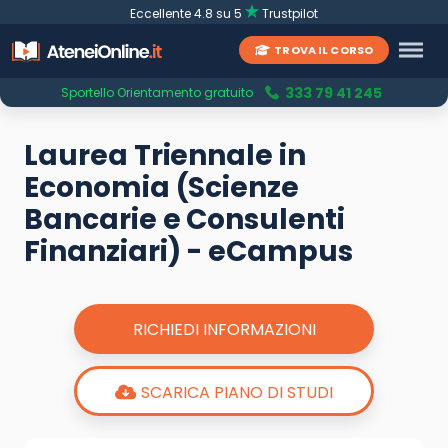
Eccellente 4.8 su 5
Trustpilot
TROVA IL CORSO
333 79 41 245
Sportello Orientamento gratuito
Laurea Triennale in
Economia (Scienze
Bancarie e Consulenti
Finanziari) - eCampus
RICHIEDI INFORMAZIONI
SCARICA PIANO DI STUDI