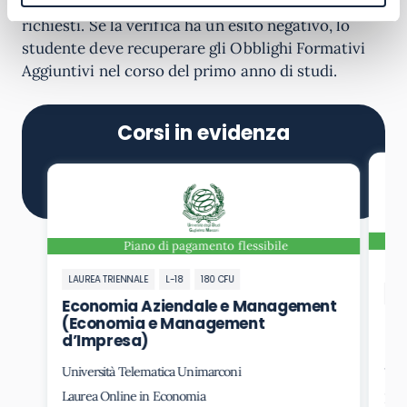
semplicemente per valutare i requisiti d’accesso
richiesti. Se la verifica ha un esito negativo, lo
studente deve recuperare gli Obblighi Formativi
Aggiuntivi nel corso del primo anno di studi.
Corsi in evidenza
Piano di pagamento flessibile
LAUREA TRIENNALE
L-18
180 CFU
LAU
Economia Aziendale e Management
Ec
(Economia e Management
d’Impresa)
Università Telematica Unimarconi
Uni
Laurea Online in Economia
Lau