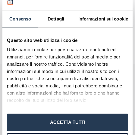
Consenso
Dettagli
Informazioni sui cookie
Questo sito web utilizza i cookie
Utilizziamo i cookie per personalizzare contenuti ed
annunci, per fornire funzionalità dei social media e per
analizzare il nostro traffico. Condividiamo inoltre
informazioni sul modo in cui utilizzi il nostro sito con i
Perché rivolgersi ad AteneiOnline.it:
nostri partner che si occupano di analisi dei dati web,
pubblicità e social media, i quali potrebbero combinarle
La tua email sarà utilizzata per comunicarti se qualcuno risponde al tuo
commento e non sarà pubblicata. Dichiari di avere preso visione e di
con altre informazioni che hai fornito loro o che hanno
accettare quanto previsto dalla
informativa privacy
. Pubblicando questo
commento dai il consenso affinché un cookie salvi i tuoi dati (nome, email)
raccolto dal tuo utilizzo dei loro servizi.
per il prossimo commento.
Ho letto e acconsento l'
informativa
sulla privacy
conferma e pubblica
Acconsento all'uso dei miei dati da parte di terzi
ACCETTA TUTTI
Scegli il meglio PER TE
per finalità di marketing diretto con modalità
automatizzate o tradizionali