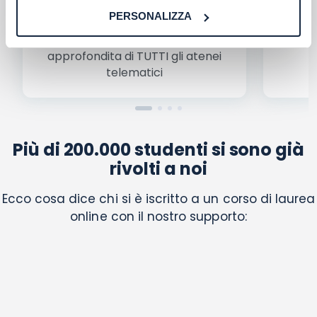
Troverai rapidamente
il migliore
Be
PERSONALIZZA
corso di laurea per le tue esigenze
,
condiz
grazie alla nostra conoscenza
ogni a
approfondita di TUTTI gli atenei
a
telematici
Più di 200.000 studenti si sono già
rivolti a noi
Ecco cosa dice chi si è iscritto a un corso di laurea
online con il nostro supporto: