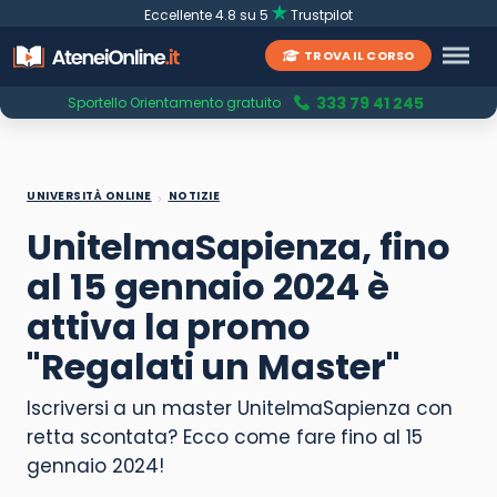
Eccellente 4.8 su 5
Trustpilot
TROVA IL CORSO
333 79 41 245
Sportello Orientamento gratuito
UNIVERSITÀ ONLINE
NOTIZIE
UnitelmaSapienza, fino
al 15 gennaio 2024 è
attiva la promo
"Regalati un Master"
Iscriversi a un master UnitelmaSapienza con
retta scontata? Ecco come fare fino al 15
gennaio 2024!