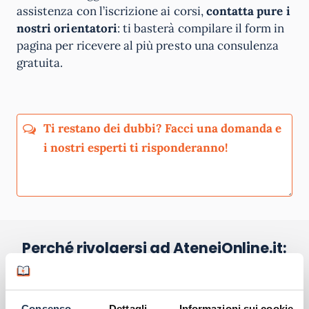
assistenza con l’iscrizione ai corsi,
contatta pure i
nostri orientatori
: ti basterà compilare il form in
pagina per ricevere al più presto una consulenza
gratuita.
Perché rivolgersi ad AteneiOnline.it:
La tua email sarà utilizzata per comunicarti se qualcuno risponde al tuo
commento e non sarà pubblicata. Dichiari di avere preso visione e di
accettare quanto previsto dalla
informativa privacy
. Pubblicando questo
commento dai il consenso affinché un cookie salvi i tuoi dati (nome, email)
Consenso
Dettagli
Informazioni sui cookie