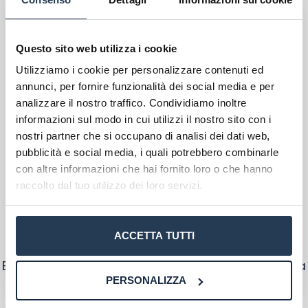
per il prossimo commento.
Ho letto e acconsento l'
informativa
sulla privacy
conferma e pubblica
Acconsento all'uso dei miei dati da parte di terzi
Scegli il meglio PER TE
Questo sito web utilizza i cookie
per finalità di marketing diretto con modalità
automatizzate o tradizionali
Utilizziamo i cookie per personalizzare contenuti ed
Troverai rapidamente
il migliore
Be
annunci, per fornire funzionalità dei social media e per
corso di laurea per le tue esigenze
,
condiz
analizzare il nostro traffico. Condividiamo inoltre
grazie alla nostra conoscenza
ogni a
informazioni sul modo in cui utilizzi il nostro sito con i
approfondita di TUTTI gli atenei
a
nostri partner che si occupano di analisi dei dati web,
telematici
pubblicità e social media, i quali potrebbero combinarle
con altre informazioni che hai fornito loro o che hanno
raccolto dal tuo utilizzo dei loro servizi.
Più di 200.000 studenti si sono già
rivolti a noi
ACCETTA TUTTI
Ecco cosa dice chi si è iscritto a un corso di laurea
PERSONALIZZA
online con il nostro supporto: