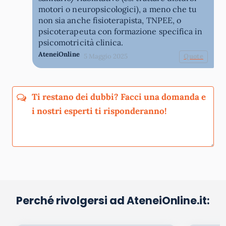
motori o neuropsicologici), a meno che tu
non sia anche fisioterapista, TNPEE, o
psicoterapeuta con formazione specifica in
psicomotricità clinica.
AteneiOnline
5 Maggio 2025
Quote
Perché rivolgersi ad AteneiOnline.it:
La tua email sarà utilizzata per comunicarti se qualcuno risponde al tuo commento
e non sarà pubblicata. Dichiari di avere preso visione e di accettare quanto previsto
dalla
informativa privacy
. Pubblicando questo commento dai il consenso affinché un
cookie salvi i tuoi dati (nome, email) per il prossimo commento.