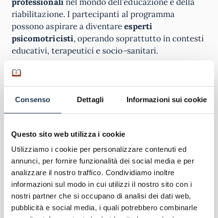
professionali
nel mondo dell’educazione e della
riabilitazione. I partecipanti al programma
possono aspirare a diventare
esperti
psicomotricisti
, operando soprattutto in contesti
educativi, terapeutici e socio-sanitari.
Questi professionisti sono in grado di lavorare in
team multidisciplinari
all’interno di scuole,
istituti di riabilitazione e centri di supporto
Consenso
Dettagli
Informazioni sui cookie
psicologico, fornendo assistenza a bambini e
adolescenti con difficoltà psicomotorie.
Questo sito web utilizza i cookie
Le competenze acquisite permettono di ricoprire
Utilizziamo i cookie per personalizzare contenuti ed
ruoli chiave come
educatori specializzati
,
annunci, per fornire funzionalità dei social media e per
consulenti per progetti di intervento
analizzare il nostro traffico. Condividiamo inoltre
psicomotorio
e
coordinatori di attività di
informazioni sul modo in cui utilizzi il nostro sito con i
sviluppo psicofisico
.
nostri partner che si occupano di analisi dei dati web,
pubblicità e social media, i quali potrebbero combinarle