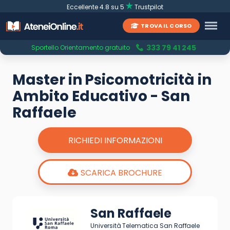
Eccellente 4.8 su 5
Trustpilot
TROVA IL CORSO
333 79 41 245
Sportello Orientamento gratuito
Master in Psicomotricità in
Ambito Educativo - San
Raffaele
RICHIEDI INFORMAZIONI
SCARICA BROCHURE
San Raffaele
Università Telematica San Raffaele