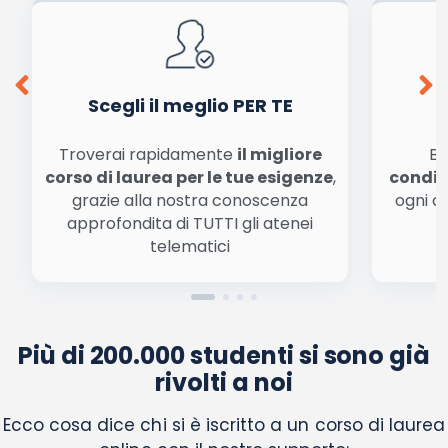
Ho letto e acconsento l'
informativa
sulla privacy
conferma e pubblica
Acconsento all'uso dei miei dati da parte di terzi per
finalità di marketing diretto con modalità
automatizzate o tradizionali
Scegli il meglio PER TE
Troverai rapidamente
il migliore
Be
corso di laurea per le tue esigenze
,
condiz
grazie alla nostra conoscenza
ogni a
approfondita di TUTTI gli atenei
a
telematici
Più di 200.000 studenti si sono già
rivolti a noi
Ecco cosa dice chi si è iscritto a un corso di laurea