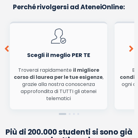
Perché rivolgersi ad AteneiOnline:
La tua email sarà utilizzata per comunicarti se qualcuno risponde al tuo commento
e non sarà pubblicata. Dichiari di avere preso visione e di accettare quanto previsto
dalla
informativa privacy
. Pubblicando questo commento dai il consenso affinché un
cookie salvi i tuoi dati (nome, email) per il prossimo commento.
Ho letto e acconsento l'
informativa
sulla privacy
conferma e pubblica
Acconsento all'uso dei miei dati da parte di terzi per
finalità di marketing diretto con modalità
automatizzate o tradizionali
Scegli il meglio PER TE
Troverai rapidamente
il migliore
Be
corso di laurea per le tue esigenze
,
condiz
grazie alla nostra conoscenza
ogni a
approfondita di TUTTI gli atenei
a
telematici
Più di 200.000 studenti si sono già