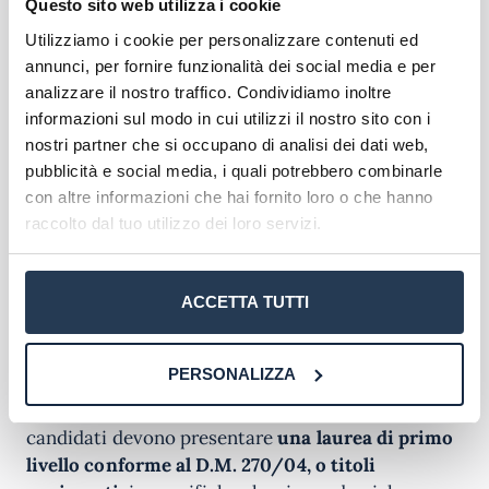
Questo sito web utilizza i cookie
Inoltre, la formazione in filologia moderna e
Utilizziamo i cookie per personalizzare contenuti ed
comparata è preziosa per
ruoli in biblioteche,
annunci, per fornire funzionalità dei social media e per
archivi e musei
, dove la gestione e la
analizzare il nostro traffico. Condividiamo inoltre
catalogazione di manoscritti e libri rari richiedono
informazioni sul modo in cui utilizzi il nostro sito con i
una conoscenza approfondita della materia.
nostri partner che si occupano di analisi dei dati web,
Infine, con l’evoluzione digitale, emergono nuove
pubblicità e social media, i quali potrebbero combinarle
opportunità in
progetti di digital humanities
, che
con altre informazioni che hai fornito loro o che hanno
combinano competenze informatiche e filologiche
raccolto dal tuo utilizzo dei loro servizi.
per analizzare e rendere accessibili digitalmente
testi storici e letterari.
ACCETTA TUTTI
Requisiti di ammissione
PERSONALIZZA
Per accedere al corso di laurea magistrale in
Filologia Moderna e Comparata (LM-14), i
candidati devono presentare
una laurea di primo
livello conforme al D.M. 270/04, o titoli