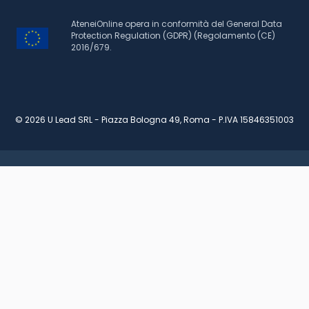
AteneiOnline opera in conformità del General Data
Protection Regulation (GDPR) (Regolamento (CE)
2016/679.
© 2026 U Lead SRL - Piazza Bologna 49, Roma - P.IVA 15846351003
RICHIEDI INFORMAZIONI
PIANO DI STUDI