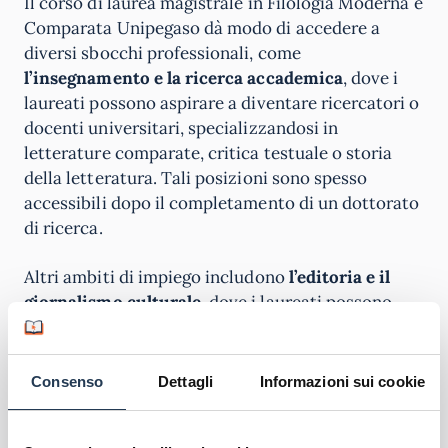
Il corso di laurea magistrale in Filologia Moderna e
Comparata Unipegaso dà modo di accedere a
diversi sbocchi professionali, come
l’insegnamento e la ricerca accademica
, dove i
laureati possono aspirare a diventare ricercatori o
docenti universitari, specializzandosi in
letterature comparate, critica testuale o storia
della letteratura. Tali posizioni sono spesso
accessibili dopo il completamento di un dottorato
di ricerca.
Altri ambiti di impiego includono
l’editoria e il
giornalismo culturale
, dove i laureati possono
lavorare come editori, revisori di testi o curatori di
edizioni critiche, sfruttando la loro capacità di
analizzare e interpretare contenuti complessi.
Consenso
Dettagli
Informazioni sui cookie
Queste competenze sono altamente valutate
anche nel settore della
traduzione
.