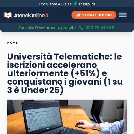
Eccellente 4.8 su 5
Trustpilot
TROVA IL CORSO
333 79 41 245
Sportello Orientamento gratuito
HOME
Università Telematiche: le
iscrizioni accelerano
ulteriormente (+51%) e
conquistano i giovani (1 su
3 è Under 25)