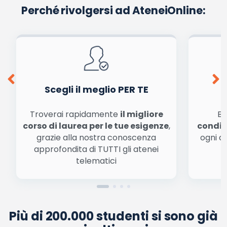
Perché rivolgersi ad AteneiOnline:
Scegli il meglio PER TE
Troverai rapidamente
il migliore
Be
corso di laurea per le tue esigenze
,
condiz
grazie alla nostra conoscenza
ogni a
approfondita di TUTTI gli atenei
a
telematici
Più di 200.000 studenti si sono già