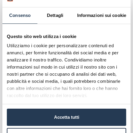
L’interesse degli studenti si sta spostando verso i
Consenso
Dettagli
Informazioni sui cookie
corsi più legati al mondo dell’innovazione. Le
richieste di informazioni sui percorsi accademici
relativi all’
Intelligenza Artificiale
sono cresciute
Questo sito web utilizza i cookie
del
238%
rispetto al 2024 e risultano decuplicate
Utilizziamo i cookie per personalizzare contenuti ed
se paragonate al 2023.
annunci, per fornire funzionalità dei social media e per
analizzare il nostro traffico. Condividiamo inoltre
informazioni sul modo in cui utilizzi il nostro sito con i
nostri partner che si occupano di analisi dei dati web,
pubblicità e social media, i quali potrebbero combinarle
con altre informazioni che hai fornito loro o che hanno
raccolto dal tuo utilizzo dei loro servizi.
In generale, i corsi incentrati su
Digital
Marketing
,
Data Science
,
Cybersecurity
,
Accetta tutti
Programmazione
e
Droni
stanno attirando
sempre più attenzione, con un aumento del
100,7%
dell’interesse rispetto all’anno precedente.