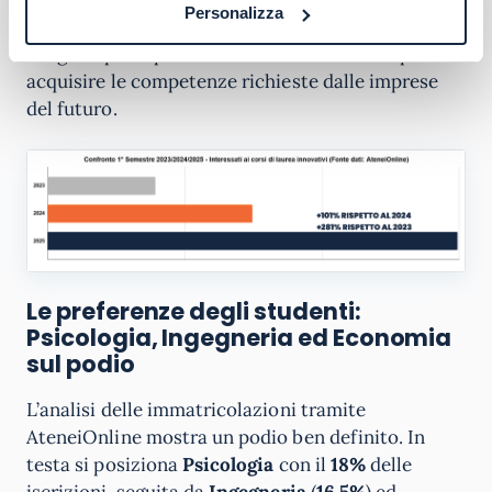
Personalizza
Questo trend conferma che gli atenei digitali
vengono percepiti come strumenti efficaci per
acquisire le competenze richieste dalle imprese
del futuro.
Le preferenze degli studenti:
Psicologia, Ingegneria ed Economia
sul podio
L’analisi delle immatricolazioni tramite
AteneiOnline mostra un podio ben definito. In
testa si posiziona
Psicologia
con il
18%
delle
iscrizioni, seguita da
Ingegneria
(
16,5%
) ed