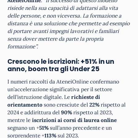
AteneiOnline
.
“Il successo di questo modello
risiede nella sua capacità di adattarsi alla vita
delle persone, e non viceversa. La formazione a
distanza è una soluzione che permette ad esempio
di portare avanti impegni lavorativi e familiari
senza dover mettere da parte la propria
formazione”.
Crescono le iscrizioni: +51% in un
anno, boom tra gli Under 25
I numeri raccolti da AteneiOnline confermano
un’accelerazione significativa per il settore
dell’istruzione digitale. Le
richieste di
orientamento
sono cresciute del
22%
rispetto al
2024 e addirittura del
90%
rispetto al 2023,
mentre le
iscrizioni ai corsi di laurea online
segnano un +
51%
sull’anno precedente e un
sorprendente +
113%
sul 2023.