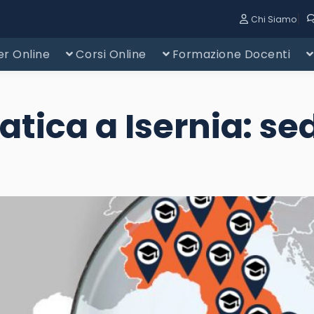
|
Chi Siamo
r Online
Corsi Online
Formazione Docenti
tica a Isernia: sedi