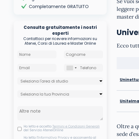
Se vuoi s
Completamente GRATUITO
leggere p
master di
Consulta gratuitamente i nostri
Univer
esperti
Contattaci per ricevere informazioni su
Atenei, Corsi di Laurea e Master Online
Ecco tutt
Uninettun
Unitelma
Oltre a q
Ho letto e accetto
Termini e Condizioni Generali
del Servizio AteneiOnline
sede d’e
Ho letto l'
Informativa Privacy
e acconsento al