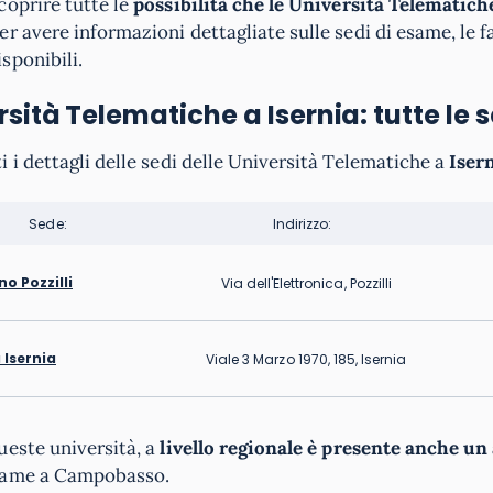
coprire tutte le
possibilità che le Università Telematich
er avere informazioni dettagliate sulle sedi di esame, le f
sponibili.
sità Telematiche a Isernia: tutte le s
i i dettagli delle sedi delle Università Telematiche a
Iser
Sede:
Indirizzo:
o Pozzilli
Via dell'Elettronica, Pozzilli
 Isernia
Viale 3 Marzo 1970, 185, Isernia
ueste università, a
livello regionale è presente anche un
same a Campobasso.