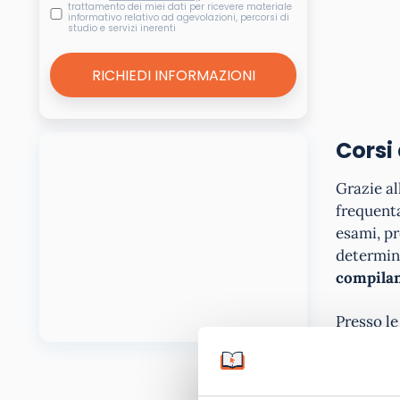
trattamento dei miei dati per ricevere materiale
informativo relativo ad agevolazioni, percorsi di
studio e servizi inerenti
Corsi 
Grazie al
frequenta
esami, p
determina
compilan
Presso l
Archeo
Beni C