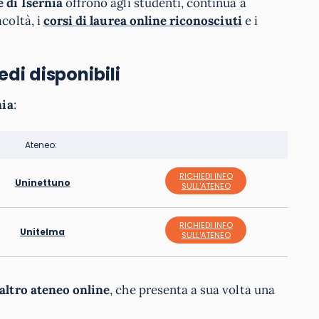
e di Isernia
offrono agli studenti, continua a
acoltà, i
corsi di laurea online riconosciuti
e i
edi disponibili
nia
:
Ateneo:
RICHIEDI INFO
Uninettuno
SULL'ATENEO
RICHIEDI INFO
Unitelma
SULL'ATENEO
 altro ateneo online
, che presenta a sua volta una