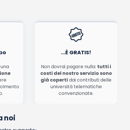
po
…È GRATIS!
n una
Non dovrai pagare nulla:
tutti i
zione
costi del nostro servizio sono
ere
già coperti
dai contributi delle
scimento
università telematiche
o.
convenzionate.
a noi