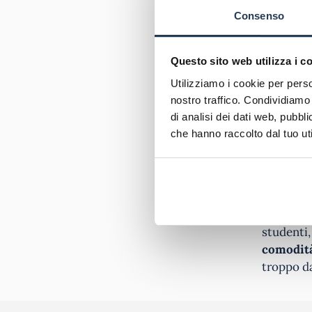
Crimin
Consenso
Econo
Giuri
Questo sito web utilizza i c
Ingegn
Utilizziamo i cookie per perso
Ingegn
nostro traffico. Condividiamo 
Ingegn
di analisi dei dati web, pubbl
Ingegn
che hanno raccolto dal tuo uti
Psicol
Scienz
Scienz
Le
Unive
studenti,
comodità 
troppo d