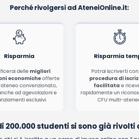
Perché rivolgersi ad AteneiOnline.it:
Risparmia
Risparmia tem
ficerai delle
migliori
Potrai iscriverti co
oni economiche
offerte
procedura di iscri
 ateneo convenzionato,
facilitata
e ricev
anche ad agevolazioni e
rapidamente un ricono
anziamenti esclusivi.
CFU multi-atene
di 200.000 studenti si sono già rivolti 