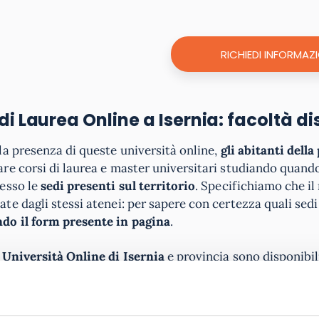
RICHIEDI INFORMAZI
di Laurea Online a Isernia: facoltà di
la presenza di queste università online,
gli abitanti della
re corsi di laurea e master universitari studiando quando
resso le
sedi presenti sul territorio
. Specifichiamo che il
te dagli stessi atenei: per sapere con certezza quali sed
do il form presente in pagina
.
e
Università Online di Isernia
e provincia sono disponibil
logia:
Unitelma, Uninettuno
ulturali
: Uninettuno