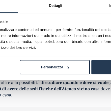
ologia:
Unitelma
Dettagli
mia:
Unitelma, Uninettuno
sprudenza:
Unitelma, Uninettuno
ookie
eria
: Uninettuno
nalizzare contenuti ed annunci, per fornire funzionalità dei socia
eria Civile
: Uninettuno
inoltre informazioni sul modo in cui utilizzi il nostro sito con i n
eria Gestionale
: Uninettuno
icità e social media, i quali potrebbero combinarle con altre inform
eria Informatica
: Uninettuno
lizzo dei loro servizi.
ogia
: Uninettuno
e dell’Amministrazione:
Unitelma
e della Comunicazione
: Uninettuno
Personalizza
rsità Telematiche a Isernia
e provincia mettono a dispos
 oltre alla possibilità di
studiare quando e dove si vuole
g
di avere delle sedi fisiche dell’Ateneo vicino casa
dove 
a casa.