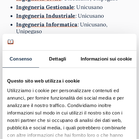
Ingegneria Gestionale
: Unicusano
Ingegneria Industriale
: Unicusano
Ingegneria Informatica
: Unicusano,
Unipegaso
Ingegneria Meccanica
: Unicusano
Lettere
: Unicusano, Unipegaso
Pedagogia
: Unicusano, Unipegaso
Consenso
Dettagli
Informazioni sui cookie
Psicologia
: Unicusano
Scienze del Turismo
: Unipegaso
Questo sito web utilizza i cookie
Scienze della Comunicazione
: Unicusano
Utilizziamo i cookie per personalizzare contenuti ed
Scienze della Formazione
: Unicusano,
annunci, per fornire funzionalità dei social media e per
Unipegaso
analizzare il nostro traffico. Condividiamo inoltre
Scienze Motorie
: Unicusano, Unipegaso
informazioni sul modo in cui utilizzi il nostro sito con i
Scienze Politiche
: Unicusano
nostri partner che si occupano di analisi dei dati web,
Sociologia
: Unicusano
pubblicità e social media, i quali potrebbero combinarle
con altre informazioni che hai fornito loro o che hanno
Le
Università Telematiche a Crotone
e