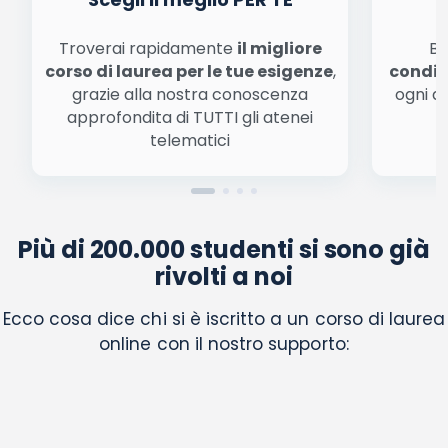
Troverai rapidamente
il migliore
Be
corso di laurea per le tue esigenze
,
condiz
grazie alla nostra conoscenza
ogni a
approfondita di TUTTI gli atenei
a
telematici
Più di 200.000 studenti si sono già
rivolti a noi
Ecco cosa dice chi si è iscritto a un corso di laurea
online con il nostro supporto: