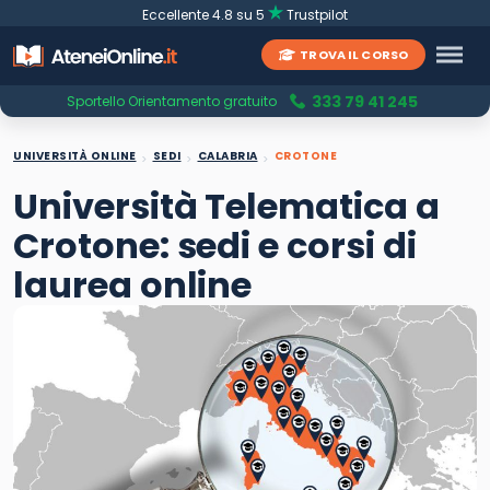
Eccellente 4.8 su 5
Trustpilot
TROVA IL CORSO
333 79 41 245
Sportello Orientamento gratuito
UNIVERSITÀ ONLINE
SEDI
CALABRIA
CROTONE
Università Telematica a
Crotone: sedi e corsi di
laurea online