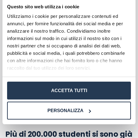
Questo sito web utilizza i cookie
Perché rivolgersi ad AteneiOnline:
Utilizziamo i cookie per personalizzare contenuti ed
La tua email sarà utilizzata per comunicarti se qualcuno risponde al tuo
annunci, per fornire funzionalità dei social media e per
commento e non sarà pubblicata. Dichiari di avere preso visione e di
accettare quanto previsto dalla
informativa privacy
. Pubblicando questo
analizzare il nostro traffico. Condividiamo inoltre
commento dai il consenso affinché un cookie salvi i tuoi dati (nome, email)
per il prossimo commento.
informazioni sul modo in cui utilizzi il nostro sito con i
Ho letto e acconsento l'
informativa
sulla privacy
nostri partner che si occupano di analisi dei dati web,
conferma e pubblica
Acconsento all'uso dei miei dati da parte di terzi
pubblicità e social media, i quali potrebbero combinarle
Scegli il meglio PER TE
per finalità di marketing diretto con modalità
con altre informazioni che hai fornito loro o che hanno
automatizzate o tradizionali
raccolto dal tuo utilizzo dei loro servizi.
Troverai rapidamente
il migliore
Be
corso di laurea per le tue esigenze
,
condiz
grazie alla nostra conoscenza
ogni a
ACCETTA TUTTI
approfondita di TUTTI gli atenei
a
telematici
PERSONALIZZA
Più di 200.000 studenti si sono già