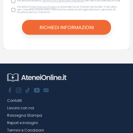
Ho letto e accetto
Termini e Condizioni Generali
del Servizio AteneiOnline
Ho letto l'
Informativa Privacy
e acconsento al trattamento dei miei dati
per ricevere materiale informativo relativo ad agevolazioni, percorsi di
studio e servizi inerenti
Contatti
Lavora con noi
Rassegna Stampa
Report e Indagini
Termini e Condizioni