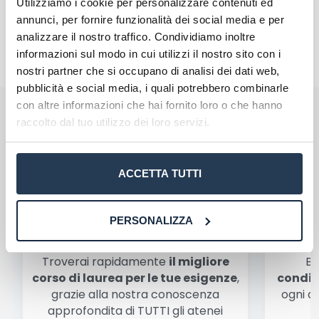
Utilizziamo i cookie per personalizzare contenuti ed
annunci, per fornire funzionalità dei social media e per
analizzare il nostro traffico. Condividiamo inoltre
informazioni sul modo in cui utilizzi il nostro sito con i
nostri partner che si occupano di analisi dei dati web,
pubblicità e social media, i quali potrebbero combinarle
con altre informazioni che hai fornito loro o che hanno
Perché rivolgersi ad AteneiOnline.it:
raccolto dal tuo utilizzo dei loro servizi.
La tua email sarà utilizzata per comunicarti se qualcuno risponde al tuo
commento e non sarà pubblicata. Dichiari di avere preso visione e di
accettare quanto previsto dalla
informativa privacy
. Pubblicando questo
commento dai il consenso affinché un cookie salvi i tuoi dati (nome, email)
ACCETTA TUTTI
per il prossimo commento.
Ho letto e acconsento l'
informativa
sulla privacy
conferma e pubblica
Acconsento all'uso dei miei dati da parte di terzi
PERSONALIZZA
Scegli il meglio PER TE
per finalità di marketing diretto con modalità
automatizzate o tradizionali
Troverai rapidamente
il migliore
Be
corso di laurea per le tue esigenze
,
condiz
grazie alla nostra conoscenza
ogni a
approfondita di TUTTI gli atenei
a