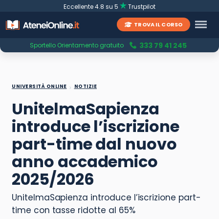
Eccellente 4.8 su 5
Trustpilot
TROVA IL CORSO
333 79 41 245
Sportello Orientamento gratuito
UNIVERSITÀ ONLINE
NOTIZIE
UnitelmaSapienza
introduce l’iscrizione
part-time dal nuovo
anno accademico
2025/2026
UnitelmaSapienza introduce l’iscrizione part-
time con tasse ridotte al 65%