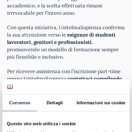
accademico, e la scelta effettuata rimane
irrevocabile per l’intero anno.
Con questa iniziativa, UnitelmaSapienza conferma
la sua attenzione verso le
esigenze di studenti
lavoratori, genitori e professionisti
,
promuovendo un modello di formazione sempre
più flessibile e inclusivo.
Per ricevere assistenza con l’iscrizione part-time
presso UnitelmaSapienza
contattaci compilando
il modulo
presente in pagina
. In questo modo un
nostro orientatore ti ricontatterà al più presto per
fornirti una
consulenza gratuita
.
Consenso
Dettagli
Informazioni sui cookie
Questo sito web utilizza i cookie