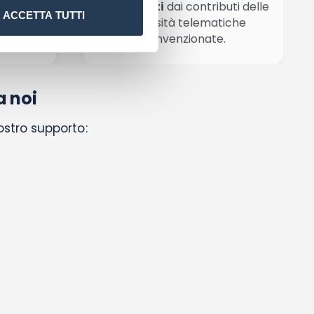
ere
già coperti
dai contributi delle
ACCETTA TUTTI
scimento
università telematiche
o.
convenzionate.
a noi
nostro supporto: