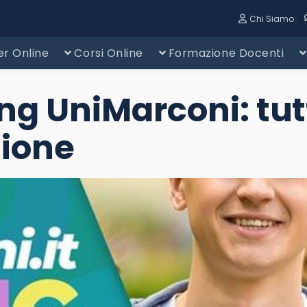
|
Chi Siamo
r Online
Corsi Online
Formazione Docenti
 UniMarconi: tutti
zione