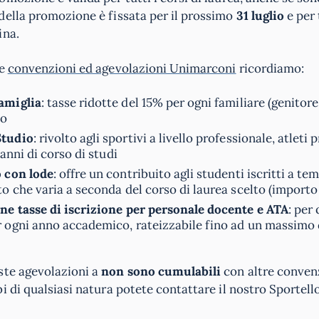
della promozione è fissata per il prossimo
31 luglio
e per 
ina.
re
convenzioni ed agevolazioni Unimarconi
ricordiamo:
amiglia
: tasse ridotte del 15% per ogni familiare (genitore, 
po
Studio
: rivolto agli sportivi a livello professionale, atleti
i anni di corso di studi
o con lode
: offre un contribuito agli studenti iscritti a t
o che varia a seconda del corso di laurea scelto (importo 
ne tasse di iscrizione per personale docente e ATA
: per
 ogni anno accademico, rateizzabile fino ad un massimo d
ste agevolazioni a
non sono cumulabili
con altre convenz
i di qualsiasi natura potete contattare il nostro Sportel