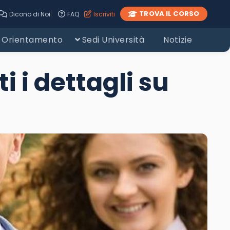
|
TROVA IL CORSO
Dicono di Noi
FAQ
Iscriviti
Orientamento
Sedi Università
Notizie
 i dettagli su