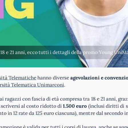
 18 e 21 anni, ecco tutti i dettagli della promo Young UniM
sità Telematiche
hanno diverse
agevolazioni e convenzio
rsità Telematica Unimarconi
.
ai ragazzi con fascia di età compresa tra 18 e 21 anni, gr
scriversi al costo ridotto di
1.500 euro
(inclusi diritti di
to in 12 rate da 125 euro ciascuna), mentre dal secondo in 
mozione è valida per tutti i corsi di laurea, anche se sono