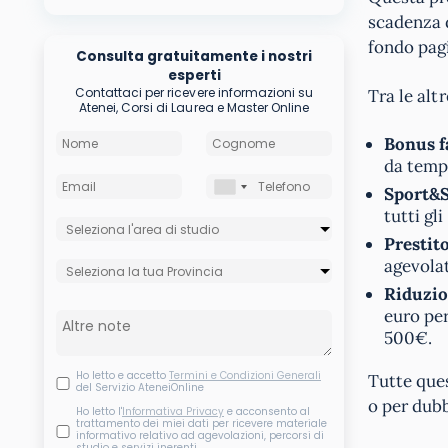
scadenza 
fondo pag
Consulta gratuitamente i nostri
esperti
Contattaci per ricevere informazioni su
Tra le alt
Atenei, Corsi di Laurea e Master Online
Bonus f
da tem
Sport&
tutti gl
Prestit
agevolat
Riduzio
euro per
500€.
Ho letto e accetto
Termini e Condizioni Generali
Tutte que
del Servizio AteneiOnline
o per dubb
Ho letto l'
Informativa Privacy
e acconsento al
trattamento dei miei dati per ricevere materiale
informativo relativo ad agevolazioni, percorsi di
studio e servizi inerenti