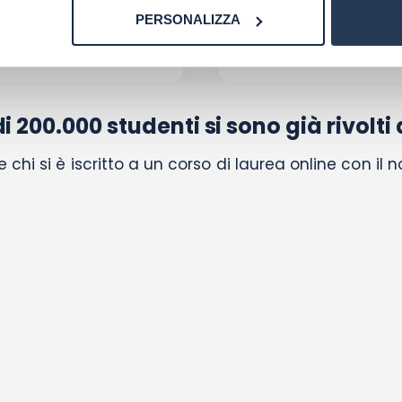
 ateneo convenzionato,
facilitata
e ricev
PERSONALIZZA
anche ad agevolazioni e
rapidamente un ricono
anziamenti esclusivi.
CFU multi-atene
di 200.000 studenti si sono già rivolti 
chi si è iscritto a un corso di laurea online con il 