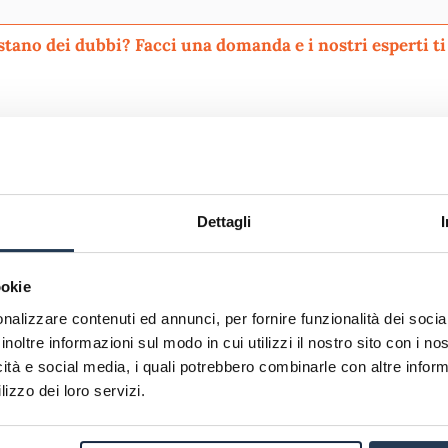
Perché rivolgersi ad AteneiOnline:
ivacy
. Pubblicando questo commento dai il consenso affinché un cookie salvi i tuoi d
Dettagli
etto e acconsento l'
informativa
sulla privacy
conferma e pubbl
onsento all'uso dei miei dati da parte di terzi per finalità di marketing di
ookie
nalizzare contenuti ed annunci, per fornire funzionalità dei socia
inoltre informazioni sul modo in cui utilizzi il nostro sito con i n
Risparmia
Risparmia tem
icità e social media, i quali potrebbero combinarle con altre inform
lizzo dei loro servizi.
ficerai delle
migliori
Potrai iscriverti co
oni economiche
offerte
procedura di iscri