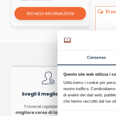
informativa pr
Consenso
Ho l
Acc
Questo sito web utilizza i c
Utilizziamo i cookie per perso
nostro traffico. Condividiamo 
Scegli il meglio PER TE
di analisi dei dati web, pubbl
che hanno raccolto dal tuo uti
Troverai rapidamente
il
Bene
migliore corso di laurea per le
condizi