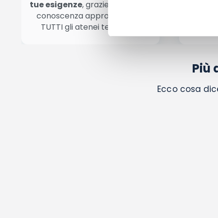
tue esigenze
, grazie alla nostra
da ogni
conoscenza approfondita di
grazie 
TUTTI gli atenei telematici
fin
Più 
Ecco cosa dice 