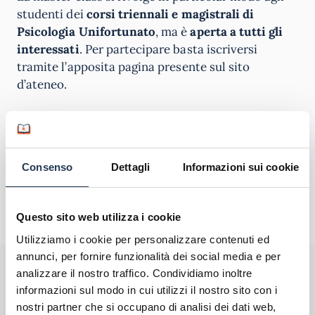
studenti dei
corsi triennali e magistrali di
Psicologia Unifortunato
, ma è
aperta a tutti gli
interessati
. Per partecipare basta iscriversi
tramite l’apposita pagina presente sul sito
d’ateneo.
Consenso
Dettagli
Informazioni sui cookie
Questo sito web utilizza i cookie
Utilizziamo i cookie per personalizzare contenuti ed
annunci, per fornire funzionalità dei social media e per
Perché rivolgersi ad AteneiOnline.it:
analizzare il nostro traffico. Condividiamo inoltre
informazioni sul modo in cui utilizzi il nostro sito con i
La tua email sarà utilizzata per comunicarti se qualcuno risponde al tuo
nostri partner che si occupano di analisi dei dati web,
commento e non sarà pubblicata. Dichiari di avere preso visione e di