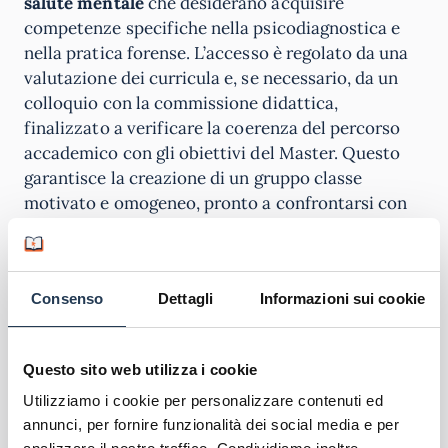
salute mentale
che desiderano acquisire
competenze specifiche nella psicodiagnostica e
nella pratica forense. L’accesso è regolato da una
valutazione dei curricula e, se necessario, da un
colloquio con la commissione didattica,
finalizzato a verificare la coerenza del percorso
accademico con gli obiettivi del Master. Questo
garantisce la creazione di un gruppo classe
motivato e omogeneo, pronto a confrontarsi con
le sfide di un ambito professionale in continua
evoluzione.
Figure professionali e
Consenso
Dettagli
Informazioni sui cookie
sbocchi lavorativi
Questo sito web utilizza i cookie
I diplomati del Master in Psicodiagnostica Clinica,
Utilizziamo i cookie per personalizzare contenuti ed
Forense e Peritale potranno svolgere attività di
annunci, per fornire funzionalità dei social media e per
valutazione psicodiagnostica in ambito clinico e di