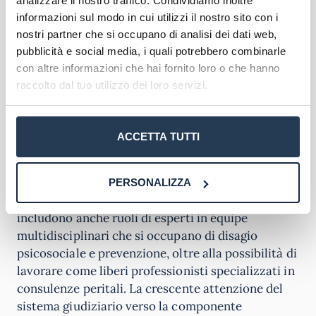
analizzare il nostro traffico. Condividiamo inoltre
consulenza tecnica in ambito giudiziario, sia come
informazioni sul modo in cui utilizzi il nostro sito con i
periti nominati dal giudice sia come consulenti
nostri partner che si occupano di analisi dei dati web,
tecnici di parte.
Potranno operare all’interno di
pubblicità e social media, i quali potrebbero combinarle
tribunali, studi legali, strutture sanitarie
con altre informazioni che hai fornito loro o che hanno
pubbliche e private, comunità terapeutiche,
raccolto dal tuo utilizzo dei loro servizi.
istituti penitenziari e servizi sociali
.
Le competenze acquisite permettono di redigere
ACCETTA TUTTI
perizie psicologiche in casi di affidamento dei
minori, separazioni e divorzi, valutazioni di
capacità di intendere e volere, idoneità genitoriale
PERSONALIZZA
e pericolosità sociale. Gli sbocchi professionali
includono anche ruoli di esperti in équipe
multidisciplinari che si occupano di disagio
psicosociale e prevenzione, oltre alla possibilità di
lavorare come liberi professionisti specializzati in
consulenze peritali. La crescente attenzione del
sistema giudiziario verso la componente