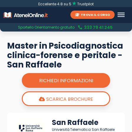
Eccellente 4.8 su 5
Trustpilot
TROVA IL CORSO
333 79 41 245
Sportello Orientamento gratuito
Master in Psicodiagnostica
clinica-forense e peritale -
San Raffaele
RICHIEDI INFORMAZIONI
SCARICA BROCHURE
San Raffaele
Università Telematica San Raffaele