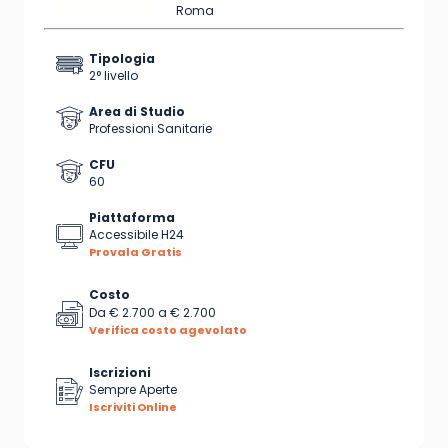
Roma
Tipologia
2° livello
Area di Studio
Professioni Sanitarie
CFU
60
Piattaforma
Accessibile H24
Provala Gratis
Costo
Da
€ 2.700
a
€ 2.700
Verifica costo agevolato
Iscrizioni
Sempre Aperte
Iscriviti Online