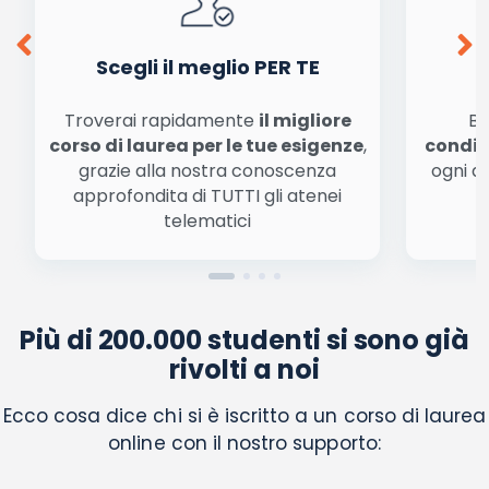
Acconsento all'uso dei miei dati da parte di terzi per
finalità di marketing diretto con modalità
automatizzate o tradizionali
Scegli il meglio PER TE
Troverai rapidamente
il migliore
Be
corso di laurea per le tue esigenze
,
condiz
grazie alla nostra conoscenza
ogni a
approfondita di TUTTI gli atenei
a
telematici
Più di 200.000 studenti si sono già
rivolti a noi
Ecco cosa dice chi si è iscritto a un corso di laurea
online con il nostro supporto: