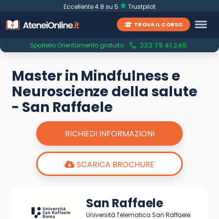
Eccellente 4.8 su 5
Trustpilot
TROVA IL CORSO
333 79 41 245
Sportello Orientamento gratuito
Master in Mindfulness e
Neuroscienze della salute
- San Raffaele
RICHIEDI INFORMAZIONI
SCARICA BROCHURE
San Raffaele
Università Telematica San Raffaele