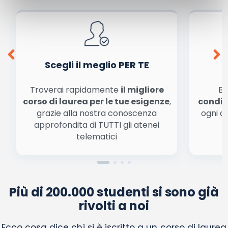
dalla
informativa privacy
. Pubblicando questo commento dai il consenso affinché un
cookie salvi i tuoi dati (nome, email) per il prossimo commento.
Ho letto e acconsento l'
informativa
sulla privacy
conferma e pubblica
Acconsento all'uso dei miei dati da parte di terzi per
finalità di marketing diretto con modalità
automatizzate o tradizionali
Scegli il meglio PER TE
Troverai rapidamente
il migliore
Be
corso di laurea per le tue esigenze
,
condiz
grazie alla nostra conoscenza
ogni a
approfondita di TUTTI gli atenei
a
telematici
Più di 200.000 studenti si sono già
rivolti a noi
Ecco cosa dice chi si è iscritto a un corso di laurea