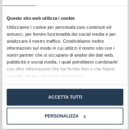
Al termine del percorso formativo, gli studenti che
avranno soddisfatto tutti i requisiti e superato la
prova finale, consistente nella redazione e
Questo sito web utilizza i cookie
discussione di una tesina, riceveranno un Diploma
Utilizziamo i cookie per personalizzare contenuti ed
di Master di I livello in “Mindfulness e
annunci, per fornire funzionalità dei social media e per
Neuroscienze della Salute”.
analizzare il nostro traffico. Condividiamo inoltre
informazioni sul modo in cui utilizzi il nostro sito con i
nostri partner che si occupano di analisi dei dati web,
pubblicità e social media, i quali potrebbero combinarle
con altre informazioni che hai fornito loro o che hanno
raccolto dal tuo utilizzo dei loro servizi.
ACCETTA TUTTI
PERSONALIZZA
Perché rivolgersi ad AteneiOnline:
La tua email sarà utilizzata per comunicarti se qualcuno risponde al tuo commento
e non sarà pubblicata. Dichiari di avere preso visione e di accettare quanto previsto