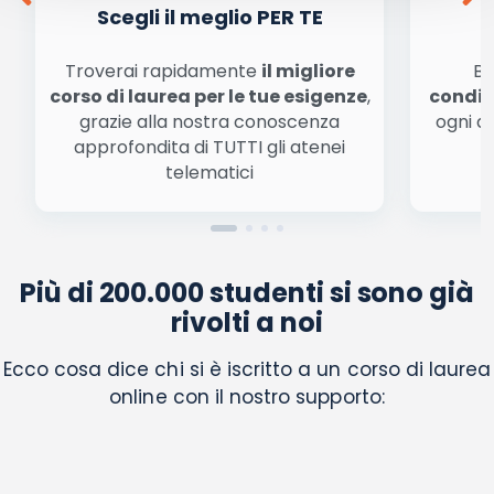
Scegli il meglio PER TE
Troverai rapidamente
il migliore
Be
corso di laurea per le tue esigenze
,
condiz
grazie alla nostra conoscenza
ogni a
approfondita di TUTTI gli atenei
a
telematici
Più di 200.000 studenti si sono già
rivolti a noi
Ecco cosa dice chi si è iscritto a un corso di laurea
online con il nostro supporto: