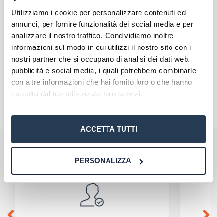
pazienti critici.
Utilizziamo i cookie per personalizzare contenuti ed
annunci, per fornire funzionalità dei social media e per
analizzare il nostro traffico. Condividiamo inoltre
informazioni sul modo in cui utilizzi il nostro sito con i
nostri partner che si occupano di analisi dei dati web,
pubblicità e social media, i quali potrebbero combinarle
con altre informazioni che hai fornito loro o che hanno
raccolto dal tuo utilizzo dei loro servizi.
ACCETTA TUTTI
Perché rivolgersi ad AteneiOnline:
La tua email sarà utilizzata per comunicarti se qualcuno risponde al tuo commento
e non sarà pubblicata. Dichiari di avere preso visione e di accettare quanto previsto
PERSONALIZZA
dalla
informativa privacy
. Pubblicando questo commento dai il consenso affinché un
cookie salvi i tuoi dati (nome, email) per il prossimo commento.
Ho letto e acconsento l'
informativa
sulla privacy
conferma e pubblica
Acconsento all'uso dei miei dati da parte di terzi per
finalità di marketing diretto con modalità
automatizzate o tradizionali