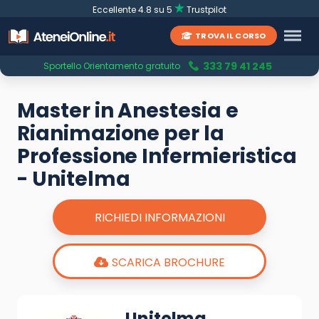
Eccellente 4.8 su 5
Trustpilot
TROVA IL CORSO
333 79 41 245
Sportello Orientamento gratuito
Master in Anestesia e
Rianimazione per la
Professione Infermieristica
- Unitelma
RICHIEDI INFORMAZIONI
SCARICA BROCHURE
Unitelma