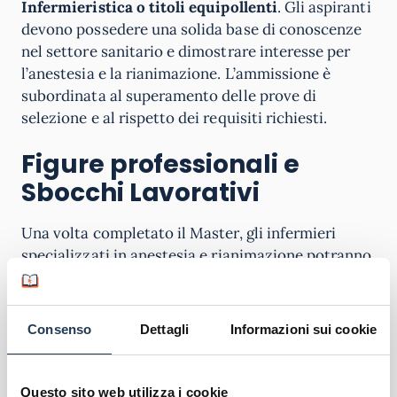
Infermieristica o titoli equipollenti
. Gli aspiranti
devono possedere una solida base di conoscenze
nel settore sanitario e dimostrare interesse per
l’anestesia e la rianimazione. L’ammissione è
subordinata al superamento delle prove di
selezione e al rispetto dei requisiti richiesti.
Figure professionali e
Sbocchi Lavorativi
Una volta completato il Master, gli infermieri
specializzati in anestesia e rianimazione potranno
accedere a
nuove opportunità lavorative in
ambito ospedaliero
, in particolare nelle sale
operatorie e nelle unità di terapia intensiva.
Consenso
Dettagli
Informazioni sui cookie
Grazie alle competenze acquisite, potranno
assumere
ruoli di maggior responsabilità
e
contribuire in modo significativo alla gestione dei
Questo sito web utilizza i cookie