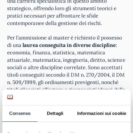
una carriera specialistica in questo ambito
strategico, offrendo loro gli strumenti teorici e
pratici necessari per affrontare le sfide
contemporanee della gestione dei rischi.
Per l’ammissione al master è richiesto il possesso
di una
laurea conseguita in diverse discipline
:
economia, finanza, statistica, matematica
attuariale, matematica, ingegneria, diritto, scienze
sociali o altre discipline correlate. Sono accettati
titoli conseguiti secondo il DM n. 270/2004, il DM
n. 509/1999, gli ordinamenti previgenti, nonché
titoli rilasciati all’estero e riconosciuti idonei dalla
normativa vigente.
Questa solida base accademica multidisciplinare
Consenso
Dettagli
Informazioni sui cookie
consente ai partecipanti di affrontare
efficacemente le metodologie quantitative e i