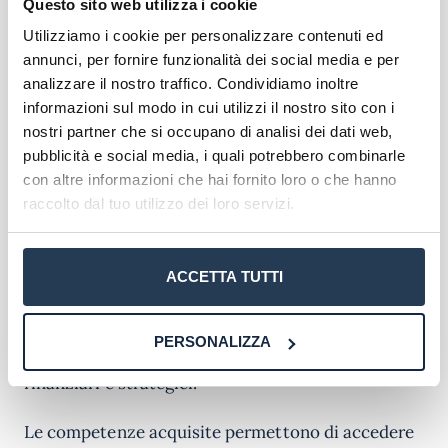
modelli di Intelligenza Artificiale integrati nel
Questo sito web utilizza i cookie
programma formativo, colmando il divario tra
Utilizziamo i cookie per personalizzare contenuti ed
conoscenze teoriche e applicazioni pratiche nei
annunci, per fornire funzionalità dei social media e per
contesti aziendali reali.
analizzare il nostro traffico. Condividiamo inoltre
informazioni sul modo in cui utilizzi il nostro sito con i
Figure professionali e
nostri partner che si occupano di analisi dei dati web,
Sbocchi Lavorativi
pubblicità e social media, i quali potrebbero combinarle
con altre informazioni che hai fornito loro o che hanno
raccolto dal tuo utilizzo dei loro servizi.
Il Master in Analisi, Misura e Controllo dei Rischi
apre le porte a numerose opportunità
professionali in settori strategici dell’economia
ACCETTA TUTTI
moderna. I diplomati potranno ricoprire ruoli di
risk manager
in aziende di ogni dimensione,
sviluppando e implementando strategie di
PERSONALIZZA
identificazione e mitigazione dei rischi operativi,
finanziari e strategici.
Le competenze acquisite permettono di accedere