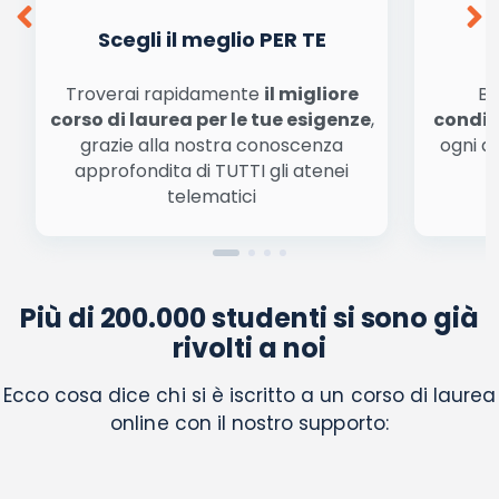
automatizzate o tradizionali
Scegli il meglio PER TE
Troverai rapidamente
il migliore
Be
corso di laurea per le tue esigenze
,
condiz
grazie alla nostra conoscenza
ogni a
approfondita di TUTTI gli atenei
a
telematici
Più di 200.000 studenti si sono già
rivolti a noi
Ecco cosa dice chi si è iscritto a un corso di laurea
online con il nostro supporto: