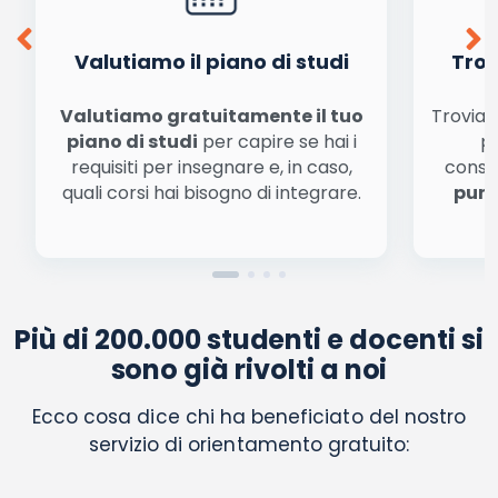
finalità di marketing diretto con modalità
automatizzate o tradizionali
Valutiamo il piano di studi
Trov
Valutiamo gratuitamente il tuo
Troviamo
piano di studi
per capire se hai i
pe
requisiti per insegnare e, in caso,
conse
quali corsi hai bisogno di integrare.
punt
Più di 200.000 studenti e docenti si
sono già rivolti a noi
Ecco cosa dice chi ha beneficiato del nostro
servizio di orientamento gratuito: