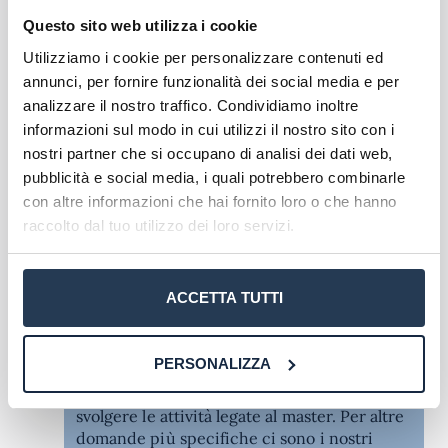
ricontattato per una consulenza gratuita.
Questo sito web utilizza i cookie
AteneiOnline
9 Aprile 2025
Quote
Utilizziamo i cookie per personalizzare contenuti ed
annunci, per fornire funzionalità dei social media e per
Il costo di 1000€ è in base all' ISEE? Gli esami si
analizzare il nostro traffico. Condividiamo inoltre
svolgeranno anche in modalità telematica? Ci
informazioni sul modo in cui utilizzi il nostro sito con i
sono sedi in Sicilia? Se sì dove? Ci sono delle
lezioni che vanno fatte in presenza? Ed il
nostri partner che si occupano di analisi dei dati web,
tirocinio diretto dove va fatto?
pubblicità e social media, i quali potrebbero combinarle
Kdkekellfl
Rispondi
con altre informazioni che hai fornito loro o che hanno
14 Gennaio 2025
raccolto dal tuo utilizzo dei loro servizi.
Il costo del Master è unico e non tiene conto
dell'ISEE. Il master si svolge principalmente
ACCETTA TUTTI
in modalità e-learning, quindi non sono
previste lezioni in presenza. Tutti i materiali
didattici e le lezioni sono accessibili online
PERSONALIZZA
attraverso la piattaforma PegasOnline. Ci
sono diverse sedi in Sicilia dove puoi
svolgere le attività legate al master. Per altre
domande più specifiche ci sono i nostri