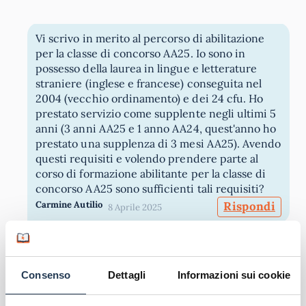
Vi scrivo in merito al percorso di abilitazione
per la classe di concorso AA25. Io sono in
possesso della laurea in lingue e letterature
straniere (inglese e francese) conseguita nel
2004 (vecchio ordinamento) e dei 24 cfu. Ho
prestato servizio come supplente negli ultimi 5
anni (3 anni AA25 e 1 anno AA24, quest'anno ho
prestato una supplenza di 3 mesi AA25). Avendo
questi requisiti e volendo prendere parte al
corso di formazione abilitante per la classe di
concorso AA25 sono sufficienti tali requisiti?
Carmine Autilio
Rispondi
8 Aprile 2025
I nostri orientatori sono a disposizione per
fornirti tutte le informazioni sui percorsi
Consenso
Dettagli
Informazioni sui cookie
form presente in
abilitanti: compila il
questa pagina
per poter essere