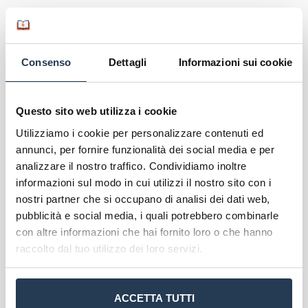
Il numero minimo per l’attivazione del corso è di
30 partecipanti. Il
costo
del master è di 516 euro
pagabili in 2 rate (266 euro la prima rata in cui è
Consenso
Dettagli
Informazioni sui cookie
compresa la marca da bollo virtuale di 16 euro per
l’iscrizione, 250 euro la seconda rata).
Questo sito web utilizza i cookie
Spendibilità del Master
Utilizziamo i cookie per personalizzare contenuti ed
Gli
orientatori formativi
hanno un ruolo
annunci, per fornire funzionalità dei social media e per
analizzare il nostro traffico. Condividiamo inoltre
fondamentale nell’aiutare gli individui a navigare
informazioni sul modo in cui utilizzi il nostro sito con i
nelle scelte educative e lavorative. Queste figure
nostri partner che si occupano di analisi dei dati web,
aiutano studenti nel processo di scelta delle
pubblicità e social media, i quali potrebbero combinarle
materie, pianificazione della carriera e decisioni
con altre informazioni che hai fornito loro o che hanno
post-diploma, nonché all’università riguardo i
raccolto dal tuo utilizzo dei loro servizi.
programmi di studio, le informazioni sulle
opportunità di carriera correlate e supporto nel
percorso accademico.
ACCETTA TUTTI