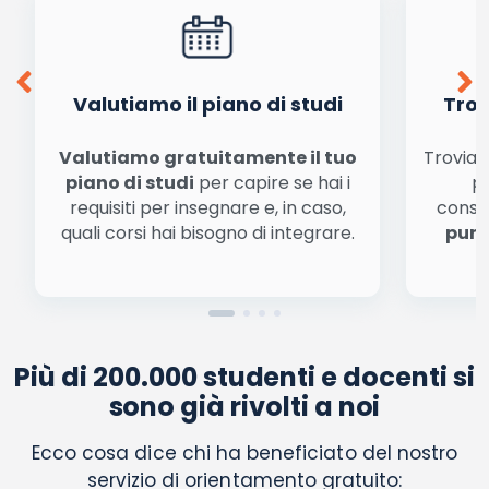
Ho letto e acconsento l'
informativa
sulla privacy
conferma e pubblica
Acconsento all'uso dei miei dati da parte di terzi per
finalità di marketing diretto con modalità
automatizzate o tradizionali
Valutiamo il piano di studi
Trov
Valutiamo gratuitamente il tuo
Troviamo
piano di studi
per capire se hai i
pe
requisiti per insegnare e, in caso,
conse
quali corsi hai bisogno di integrare.
punt
Più di 200.000 studenti e docenti si
sono già rivolti a noi
Ecco cosa dice chi ha beneficiato del nostro
servizio di orientamento gratuito: