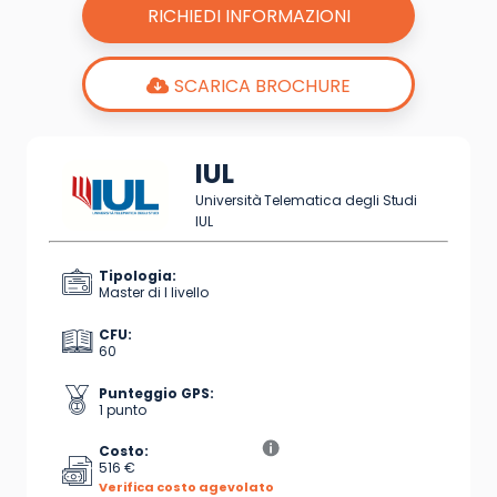
RICHIEDI INFORMAZIONI
SCARICA BROCHURE
IUL
Università Telematica degli Studi
IUL
Tipologia:
Master di I livello
CFU:
60
Punteggio GPS:
1 punto
Costo:
516 €
Verifica costo agevolato