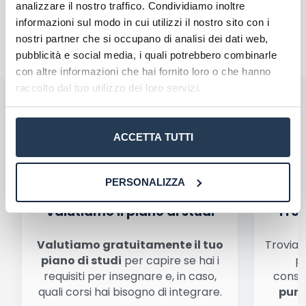
analizzare il nostro traffico. Condividiamo inoltre
informazioni sul modo in cui utilizzi il nostro sito con i
nostri partner che si occupano di analisi dei dati web,
pubblicità e social media, i quali potrebbero combinarle
con altre informazioni che hai fornito loro o che hanno
raccolto dal tuo utilizzo dei loro servizi.
Perché rivolgersi ad AteneiOnline:
La tua email sarà utilizzata per comunicarti se qualcuno risponde al tuo commento
e non sarà pubblicata. Dichiari di avere preso visione e di accettare quanto previsto
dalla
informativa privacy
. Pubblicando questo commento dai il consenso affinché un
cookie salvi i tuoi dati (nome, email) per il prossimo commento.
ACCETTA TUTTI
Ho letto e acconsento l'
informativa
sulla privacy
conferma e pubblica
Acconsento all'uso dei miei dati da parte di terzi per
PERSONALIZZA
finalità di marketing diretto con modalità
automatizzate o tradizionali
Valutiamo il piano di studi
Trov
Valutiamo gratuitamente il tuo
Troviamo
piano di studi
per capire se hai i
pe
requisiti per insegnare e, in caso,
conse
quali corsi hai bisogno di integrare.
punt