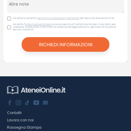
Ho letto e accetto
Termini e Condizioni Generali
del Servizio AteneiOnline
Ho letto l'
Informativa Privacy
e acconsento al trattamento dei miei dati per
ricevere materiale informativo relativo ad agevolazioni, percorsi di studio e
servizi inerenti
Contatti
Lavora con noi
Rassegna Stampa