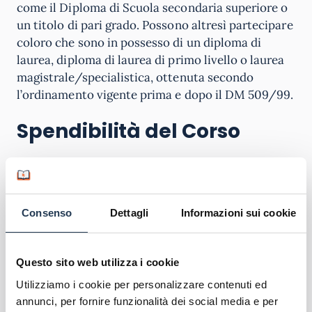
come il Diploma di Scuola secondaria superiore o
un titolo di pari grado. Possono altresì partecipare
coloro che sono in possesso di un diploma di
laurea, diploma di laurea di primo livello o laurea
magistrale/specialistica, ottenuta secondo
l’ordinamento vigente prima e dopo il DM 509/99.
Spendibilità del Corso
Il programma mira a fornire una valida
preparazione dell’ITP nella scuola di oggi. Inoltre,
il corso di perfezionamento consente anche di
Consenso
Dettagli
Informazioni sui cookie
ottenere
2 punti nelle graduatorie GPS.
Questo sito web utilizza i cookie
Utilizziamo i cookie per personalizzare contenuti ed
annunci, per fornire funzionalità dei social media e per