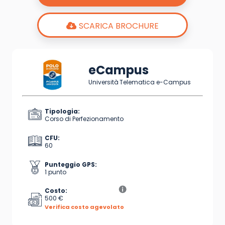
SCARICA BROCHURE
eCampus
Università Telematica e-Campus
Tipologia:
Corso di Perfezionamento
CFU:
60
Punteggio GPS:
1 punto
Costo:
500 €
Verifica costo agevolato