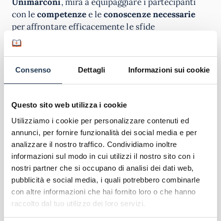
Unimarconi
, mira a equipaggiare i partecipanti
con le
competenze
e le
conoscenze necessarie
per affrontare efficacemente le sfide
dell’insegnamento nel
contesto educativo
contemporaneo
. Il piano di studi è stato
progettato per rispondere alla crescente domanda
Consenso
Dettagli
Informazioni sui cookie
di
insegnanti qualificati
e
aggiornati
sulle più
recenti
metodologie didattiche
e
strategie
pedagogiche
.
Riconosciuto dal MIUR
, il
Corso di
Questo sito web utilizza i cookie
Perfezionamento
consente di ottenere
punti
Utilizziamo i cookie per personalizzare contenuti ed
aggiuntivi
nelle valutazioni dei titoli di accesso ai
annunci, per fornire funzionalità dei social media e per
concorsi e alle graduatorie, sia per il personale
analizzare il nostro traffico. Condividiamo inoltre
docente che ATA (punteggio
GPS +1 punto
).
informazioni sul modo in cui utilizzi il nostro sito con i
Inoltre, permette di presentarsi ai colloqui con un
nostri partner che si occupano di analisi dei dati web,
curriculum efficace
e
qualifiche adeguate
;
pubblicità e social media, i quali potrebbero combinarle
proporsi in ambito lavorativo con
competenze
con altre informazioni che hai fornito loro o che hanno
certificate
e acquisire un
titolo spendibile
per la
raccolto dal tuo utilizzo dei loro servizi.
formazione obbligatoria.