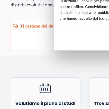
Utilizziamo i cookie per perso
disturbi evolutivi e sociali. Ricordiamo che il Cors
nostro traffico. Condividiamo 
di analisi dei dati web, pubbl
che hanno raccolto dal tuo uti
Pubblicando questo commento dai il consenso affinché un cookie salvi i tuoi dati (n
Ho letto e acconsento l'
informativa
sulla privacy
co
Acconsento all'uso dei miei dati da parte di terzi per finalità 
Valutiamo il piano di studi
Trovia