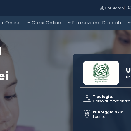
|
Chi Siamo
r Online
Corsi Online
Formazione Docenti
I
U
ei
Un
Tipologia:
Corso di Perfezionam
Punteggio GPS:
1 punto