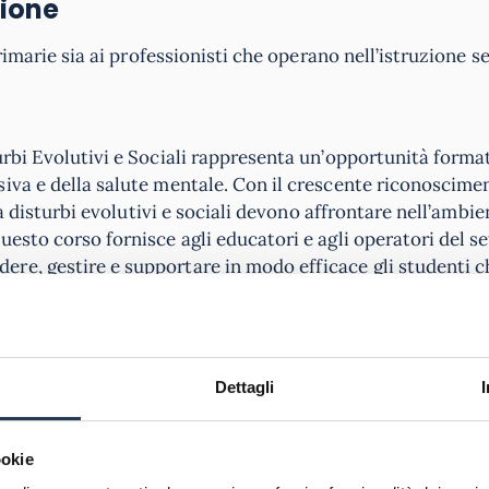
sione
primarie sia ai professionisti che operano nell’istruzione s
urbi Evolutivi e Sociali rappresenta un’opportunità format
iva e della salute mentale. Con il crescente riconoscime
da disturbi evolutivi e sociali devono affrontare nell’ambie
uesto corso fornisce agli educatori e agli operatori del se
re, gestire e supportare in modo efficace gli studenti c
he, l’esplorazione delle migliori pratiche e l’analisi di s
a individuare precocemente i segni e i sintomi
dei distu
Dettagli
 fornire un sostegno adeguato sia a livello accademico che 
e della promozione del benessere mentale e della creaz
ra come un investimento prezioso per gli educatori desider
ookie
modo significativo al successo e al benessere degli stude