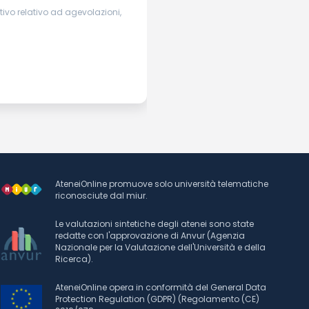
ivo relativo ad agevolazioni,
AteneiOnline promuove solo università telematiche
riconosciute dal miur.
Le valutazioni sintetiche degli atenei sono state
redatte con l'approvazione di Anvur (Agenzia
Nazionale per la Valutazione dell'Università e della
Ricerca).
AteneiOnline opera in conformità del General Data
Protection Regulation (GDPR) (Regolamento (CE)