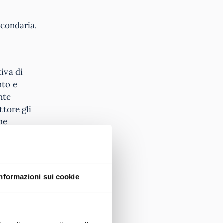
econdaria.
iva di
nto e
nte
ttore gli
he
trategie di
rbi
Informazioni sui cookie
socio-
ione di
osi di
nti con