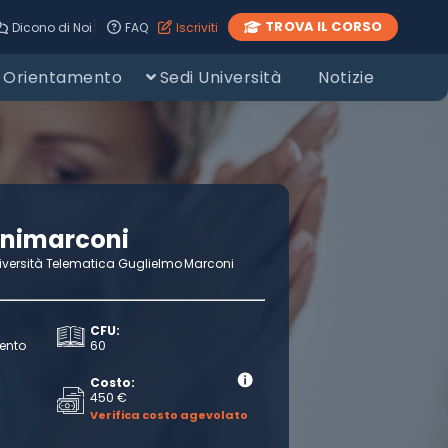
|
TROVA IL CORSO
Dicono di Noi
FAQ
Iscriviti
Orientamento
Sedi Università
Notizie
nimarconi
iversità Telematica Guglielmo Marconi
CFU:
ento
60
Costo:
450 €
Verifica costo agevolato