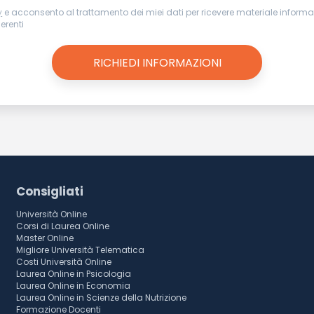
y
e acconsento al trattamento dei miei dati per ricevere materiale informat
nerenti
Consigliati
Università Online
Corsi di Laurea Online
Master Online
Migliore Università Telematica
Costi Università Online
Laurea Online in Psicologia
Laurea Online in Economia
Laurea Online in Scienze della Nutrizione
Formazione Docenti