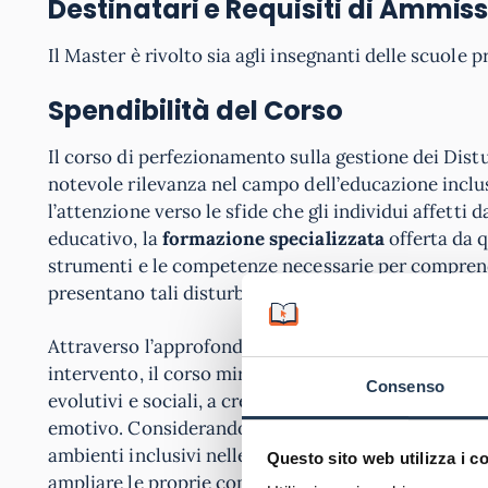
Destinatari e Requisiti di Ammis
Il Master è rivolto sia agli insegnanti delle scuole 
Spendibilità del Corso
Il corso di perfezionamento sulla gestione dei Dist
notevole rilevanza nel campo dell’educazione inclus
l’attenzione verso le sfide che gli individui affetti 
educativo, la
formazione specializzata
offerta da q
strumenti e le competenze necessarie per comprende
presentano tali disturbi.
Attraverso l’approfondimento delle conoscenze teoric
intervento, il corso mira a
preparare gli educatori 
Consenso
evolutivi e sociali, a creare ambienti inclusivi e a
emotivo. Considerando l’importanza sempre maggior
ambienti inclusivi nelle scuole, il corso si configu
Questo sito web utilizza i c
ampliare le proprie competenze e di contribuire in 