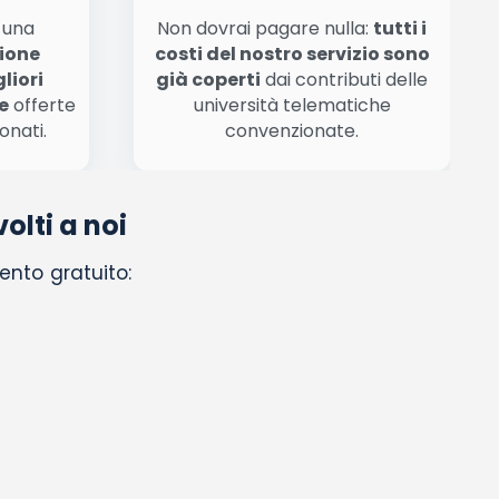
n una
Non dovrai pagare nulla:
tutti i
zione
costi del nostro servizio sono
liori
già coperti
dai contributi delle
e
offerte
università telematiche
onati.
convenzionate.
olti a noi
ento gratuito: