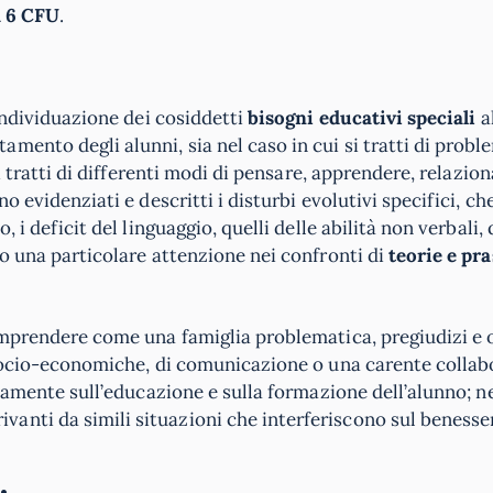
a 6 CFU
.
’individuazione dei cosiddetti
bisogni educativi speciali
a
mento degli alunni, sia nel caso in cui si tratti di probl
si tratti di differenti modi di pensare, apprendere, relazion
o evidenziati e descritti i disturbi evolutivi specifici, ch
 i deficit del linguaggio, quelli delle abilità non verbali, 
do una particolare attenzione nei confronti di
teorie e pra
comprendere come una famiglia problematica, pregiudizi e o
à socio-economiche, di comunicazione o una carente colla
tivamente sull’educazione e sulla formazione dell’alunno; n
ivanti da simili situazioni che interferiscono sul benesse