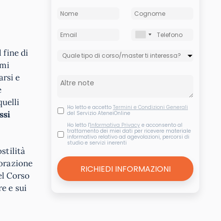
l fine di
emi
arsi e
e
quelli
Ho letto e accetto
Termini e Condizioni Generali
ssi
del Servizio AteneiOnline
Ho letto l'
Informativa Privacy
e acconsento al
trattamento dei miei dati per ricevere materiale
informativo relativo ad agevolazioni, percorsi di
studio e servizi inerenti
stilità
borazione
el Corso
re e sui