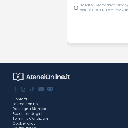
Ho letto l'
Informativa Privac
percorsi di studio e servizi i
Contatti
Lavora con noi
Rassegna Stampa
Report e Indagini
Termini e Condizioni
Cookie Policy