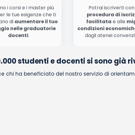
o i corsi e i master più
Potrai iscriverti co
er le tue esigenze che ti
procedura di iscri
ano di
aumentare il tuo
facilitata
e alle
mig
gio nelle graduatorie
condizioni economich
docenti
.
dagli atenei convenzi
0.000 studenti e docenti si sono già riv
e chi ha beneficiato del nostro servizio di orientam