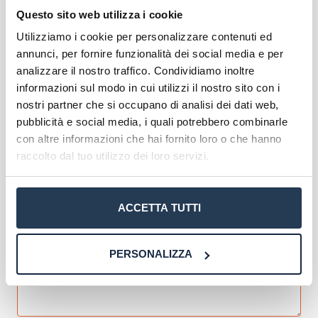
Questo sito web utilizza i cookie
Inoltre, le Certificazioni Informatiche eCampus
Utilizziamo i cookie per personalizzare contenuti ed
sono
riconosciute dal MIUR
e consentono di:
annunci, per fornire funzionalità dei social media e per
aumentare il punteggio
per la valutazione dei
analizzare il nostro traffico. Condividiamo inoltre
titoli di accesso ai concorsi e alle graduatorie, sia
informazioni sul modo in cui utilizzi il nostro sito con i
per il personale docente che ATA (punteggio
GPS
nostri partner che si occupano di analisi dei dati web,
+0,5 punti
); presentarsi ai colloqui con un
pubblicità e social media, i quali potrebbero combinarle
curriculum efficace
e
qualifiche adeguate
;
con altre informazioni che hai fornito loro o che hanno
proporsi in ambito lavorativo con
competenze
raccolto dal tuo utilizzo dei loro servizi.
certificate
; acquisire un
titolo spendibile
per la
formazione obbligatoria.
ACCETTA TUTTI
PERSONALIZZA