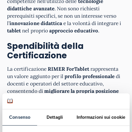
competenze nell’utilizzo delle
tecnologie
didattiche avanzate
. Non sono richiesti
prerequisiti specifici, se non un interesse verso
l’
innovazione didattica
e la volontà di integrare i
tablet
nel proprio
approccio educativo
.
Spendibilità della
Certificazione
La certificazione
RIMER ForTablet
rappresenta
un valore aggiunto per il
profilo professionale
di
docenti e operatori del settore educativo,
consentendo di
migliorare la propria posizione
nelle graduatorie scolastiche e nei concorsi
pubblici. Attesta la capacità di adeguarsi alle
esigenze di un contesto educativo in continua
Consenso
Dettagli
Informazioni sui cookie
evoluzione, caratterizzato dall’integrazione tra
didattica e
innovazione tecnologica
.