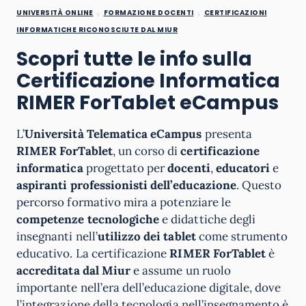
UNIVERSITÀ ONLINE
FORMAZIONE DOCENTI
CERTIFICAZIONI
INFORMATICHE RICONOSCIUTE DAL MIUR
Scopri tutte le info sulla
Certificazione Informatica
RIMER For
Tablet
eCampus
L’
Università Telematica eCampus
presenta
RIMER ForTablet
, un corso di
certificazione
informatica
progettato per
docenti
,
educatori
e
aspiranti professionisti dell’educazione
. Questo
percorso formativo mira a potenziare le
competenze tecnologiche
e didattiche degli
insegnanti nell’
utilizzo dei tablet
come strumento
educativo. La certificazione
RIMER ForTablet
è
accreditata dal Miur
e assume un ruolo
importante nell’era dell’educazione digitale, dove
l’integrazione della tecnologia nell’insegnamento è