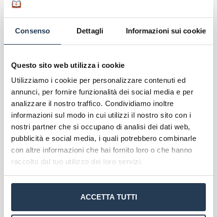
certificazione informatica EIPASS è un punto di
riferimento per l’acquisizione e la valutazione
delle
competenze informatiche e digitali degli
Consenso
Dettagli
Informazioni sui cookie
studenti
: con un titolo EIPASS, lo studente ha
diverse possibilità di riconoscimento, a seconda
Questo sito web utilizza i cookie
della progettazione curricolare e dei piani di
studio. EIPASS è regolarmente inserita e valutata
Utilizziamo i cookie per personalizzare contenuti ed
come punteggio per ammissione universitaria,
annunci, per fornire funzionalità dei social media e per
esonero dell’esame di informatica, credito
analizzare il nostro traffico. Condividiamo inoltre
formativo scolastico e universitario, PON e
informazioni sul modo in cui utilizzi il nostro sito con i
progetti PCTO. A livello di
curriculum
, certificare
nostri partner che si occupano di analisi dei dati web,
pubblicità e social media, i quali potrebbero combinarle
le competenze informatiche è il primo passo per
con altre informazioni che hai fornito loro o che hanno
chiunque voglia accedere o riqualificarsi nel
raccolto dal tuo utilizzo dei loro servizi.
mondo del lavoro. Nel Curriculum Europass, è
prevista una voce specifica “Competenze digitali”,
nella quale viene chiesto di inserire i titoli
ACCETTA TUTTI
conseguiti e le relative competenze informatiche.
Inoltre, l’attestato di frequenza al corso è valido