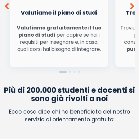
finalità di marketing diretto con modalità
automatizzate o tradizionali
Valutiamo il piano di studi
Trov
Valutiamo gratuitamente il tuo
Troviamo
piano di studi
per capire se hai i
pe
requisiti per insegnare e, in caso,
conse
quali corsi hai bisogno di integrare.
punt
Più di 200.000 studenti e docenti si
sono già rivolti a noi
Ecco cosa dice chi ha beneficiato del nostro
servizio di orientamento gratuito: