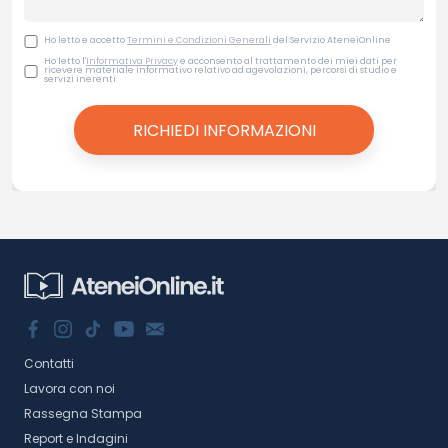
Ho letto e accetto
Termini e Condizioni Generali
del Servizio AteneiOnline
Ho letto l'
Informativa Privacy
e acconsento al trattamento dei miei dati per
ricevere materiale informativo relativo ad agevolazioni, percorsi di studio e
servizi inerenti
Contatti
Lavora con noi
Rassegna Stampa
Report e Indagini