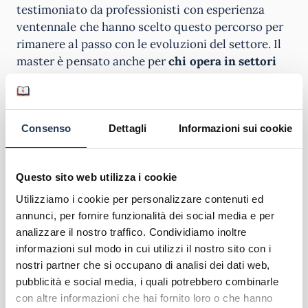
testimoniato da professionisti con esperienza
ventennale che hanno scelto questo percorso per
rimanere al passo con le evoluzioni del settore. Il
master è pensato anche per
chi opera in settori
affini
e desidera una riconversione professionale
nell’ambito HR.
Tutti i corsisti beneficiano di
due incontri
Consenso
Dettagli
Informazioni sui cookie
individuali di Orientamento alla Persona
, che
permettono di evidenziare risorse e punti di forza,
Questo sito web utilizza i cookie
focalizzarsi su obiettivi specifici e sviluppare un
piano d’azione personalizzato per raggiungere i
Utilizziamo i cookie per personalizzare contenuti ed
propri traguardi professionali. È inoltre previsto
annunci, per fornire funzionalità dei social media e per
un
servizio di Career Coaching personalizzato
.
analizzare il nostro traffico. Condividiamo inoltre
informazioni sul modo in cui utilizzi il nostro sito con i
Spendibilità del corso
nostri partner che si occupano di analisi dei dati web,
pubblicità e social media, i quali potrebbero combinarle
con altre informazioni che hai fornito loro o che hanno
La spendibilità del Master in Gestione delle