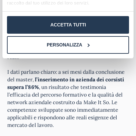
raccolto dal tuo utilizzo dei loro servizi.
Risorse Umane è uno dei suoi punti di forza più
significativi. Make It So garantisce uno
stage
extracurriculare retribuito di sei mesi
presso
ACCETTA TUTTI
aziende partner attraverso un servizio Placement
dedicato, offrendo ai partecipanti l’opportunità di
mettere immediatamente in pratica le
PERSONALIZZA
competenze acquisite in contesti professionali
reali.
I dati parlano chiaro: a sei mesi dalla conclusione
del master,
l’inserimento in azienda dei corsisti
supera l’86%
, un risultato che testimonia
l’efficacia del percorso formativo e la qualità del
network aziendale costruito da Make It So. Le
competenze sviluppate sono immediatamente
applicabili e rispondono alle reali esigenze del
mercato del lavoro.