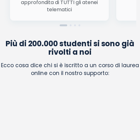
approfondita di TUTTI gli atenei
a
telematici
Più di 200.000 studenti si sono già
rivolti a noi
Ecco cosa dice chi si è iscritto a un corso di laurea
online con il nostro supporto: