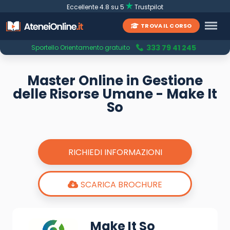
Eccellente 4.8 su 5
Trustpilot
TROVA IL CORSO
333 79 41 245
Sportello Orientamento gratuito
Master Online in Gestione
delle Risorse Umane - Make It
So
RICHIEDI INFORMAZIONI
SCARICA BROCHURE
Make It So