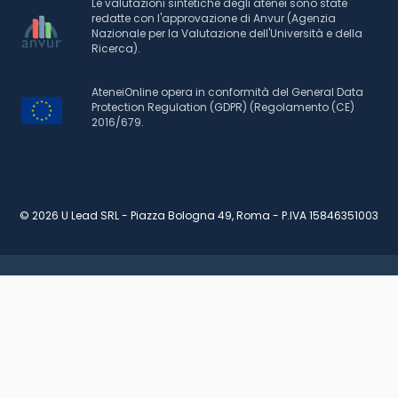
Le valutazioni sintetiche degli atenei sono state
redatte con l'approvazione di Anvur (Agenzia
Nazionale per la Valutazione dell'Università e della
Ricerca).
AteneiOnline opera in conformità del General Data
Protection Regulation (GDPR) (Regolamento (CE)
2016/679.
© 2026 U Lead SRL - Piazza Bologna 49, Roma - P.IVA 15846351003
RICHIEDI INFORMAZIONI
SCARICA BROCHURE