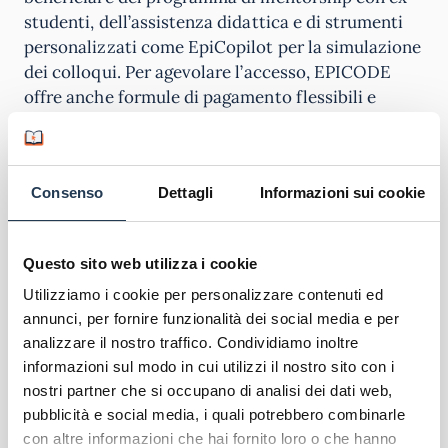
studenti, dell’assistenza didattica e di strumenti
personalizzati come EpiCopilot per la simulazione
dei colloqui. Per agevolare l’accesso, EPICODE
offre anche formule di pagamento flessibili e
prestiti d’onore, con possibilità di iniziare a
rimborsare il corso dopo due anni.
Spendibilità del corso
Consenso
Dettagli
Informazioni sui cookie
I diplomati del Master in Data Analytics & AI sono
Questo sito web utilizza i cookie
pronti a ricoprire ruoli di alto valore nel mondo
del lavoro digitale. Le figure professionali più
Utilizziamo i cookie per personalizzare contenuti ed
richieste includono
Data Analyst, Junior Data
annunci, per fornire funzionalità dei social media e per
analizzare il nostro traffico. Condividiamo inoltre
Scientist, BI Specialist, Database Analyst e Data
informazioni sul modo in cui utilizzi il nostro sito con i
Visualization Expert
. Le competenze acquisite
nostri partner che si occupano di analisi dei dati web,
permettono di operare in aziende di qualsiasi
pubblicità e social media, i quali potrebbero combinarle
settore, dalle multinazionali alle startup, o anche
con altre informazioni che hai fornito loro o che hanno
come freelance. Grazie alla forte componente