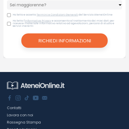
Ho letto e accetto
Termini e Condizioni Generali
del Servizio AteneiOnline
Ho letto l'
Informativa Privacy
e acconsento al trattamento dei miei dati per
ricevere materiale informativo relativo ad agevolazioni, percorsi di studio e
servizi inerenti
Contatti
Lavora con noi
Rassegna Stampa