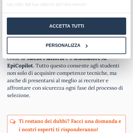
raccolto dal tuo utilizzo dei loro servizi.
pratica del percorso e alla collaborazione con
oltre 1.000 partner aziendali, EPICODE vanta un
tasso di occupazione del 91% tra i suoi studenti.
ACCETTA TUTTI
Il programma prevede anche
workshop specifici
per affrontare i colloqui tecnici, un
Career
PERSONALIZZA
Coaching
personalizzato e strumenti innovativi
come la
Talent Platform
e il
simulatore AI
EpiCopilot
. Tutto questo consente agli studenti
non solo di acquisire competenze tecniche, ma
anche di presentarsi al meglio ai recruiter e
affrontare con sicurezza ogni fase del processo di
selezione.