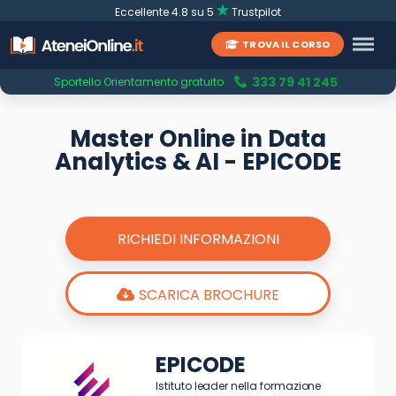
Eccellente 4.8 su 5
Trustpilot
TROVA IL CORSO
333 79 41 245
Sportello Orientamento gratuito
Master Online in Data
Analytics & AI - EPICODE
RICHIEDI INFORMAZIONI
SCARICA BROCHURE
EPICODE
Istituto leader nella formazione