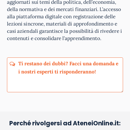
aggiornati sui temi della politica, dell’economia,
della normativa e dei mercati finanziari. L’accesso
alla piattaforma digitale con registrazione delle
lezioni sincrone, materiali di approfondimento e
casi aziendali garantisce la possibilità di rivedere i
contenuti e consolidare l’apprendimento.
Perché rivolgersi ad AteneiOnline.it:
La tua email sarà utilizzata per comunicarti se qualcuno risponde al tuo commento
e non sarà pubblicata. Dichiari di avere preso visione e di accettare quanto previsto