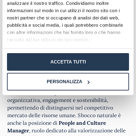
Le competenze acquisite attraverso il Master in
analizzare il nostro traffico. Condividiamo inoltre
Corporate Wellbeing aprono le porte a ruoli
informazioni sul modo in cui utilizzi il nostro sito con i
professionali emergenti e ad alto valore aggiunto
nostri partner che si occupano di analisi dei dati web,
nel panorama delle risorse umane e della
pubblicità e social media, i quali potrebbero combinarle
consulenza organizzativa. I partecipanti possono
con altre informazioni che hai fornito loro o che hanno
aspirare a posizioni come
Wellbeing Strategist
,
raccolto dal tuo utilizzo dei loro servizi.
figura specializzata nella progettazione e
implementazione di strategie di benessere
ACCETTA TUTTI
aziendale che sta diventando sempre più richiesta
nelle organizzazioni di medie e grandi dimensioni.
PERSONALIZZA
Il master prepara inoltre a
ruoli di HR Business
Partner
con focus specifico su cultura
organizzativa, engagement e sostenibilità,
permettendo di distinguersi nel competitivo
mercato delle risorse umane. Sbocco naturale è
anche la posizione di
People and Culture
Manager
, ruolo dedicato alla valorizzazione delle