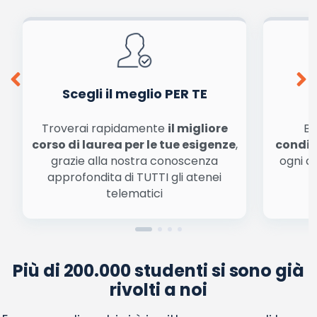
dalla
informativa privacy
. Pubblicando questo commento dai il consenso affinché un
cookie salvi i tuoi dati (nome, email) per il prossimo commento.
Ho letto e acconsento l'
informativa
sulla privacy
conferma e pubblica
Acconsento all'uso dei miei dati da parte di terzi per
finalità di marketing diretto con modalità
automatizzate o tradizionali
Scegli il meglio PER TE
Troverai rapidamente
il migliore
Be
corso di laurea per le tue esigenze
,
condiz
grazie alla nostra conoscenza
ogni a
approfondita di TUTTI gli atenei
a
telematici
Più di 200.000 studenti si sono già
rivolti a noi