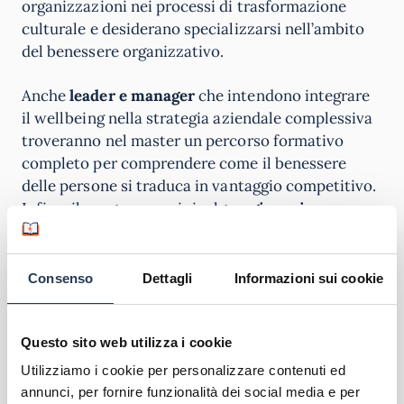
organizzazioni nei processi di trasformazione
culturale e desiderano specializzarsi nell’ambito
del benessere organizzativo.
Anche
leader e manager
che intendono integrare
il wellbeing nella strategia aziendale complessiva
troveranno nel master un percorso formativo
completo per comprendere come il benessere
delle persone si traduca in vantaggio competitivo.
Infine, il programma si rivolge a
giovani
neolaureati
che desiderano entrare in azienda
lavorando specificamente sul wellbeing, un’area in
forte espansione che offre interessanti
Consenso
Dettagli
Informazioni sui cookie
opportunità di carriera nel contesto organizzativo
contemporaneo.
Questo sito web utilizza i cookie
Spendibilità del corso
Utilizziamo i cookie per personalizzare contenuti ed
annunci, per fornire funzionalità dei social media e per