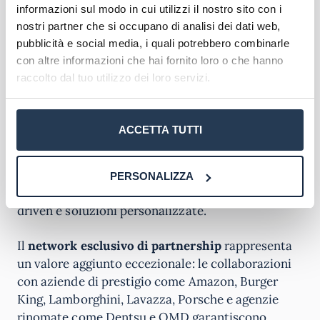
informazioni sul modo in cui utilizzi il nostro sito con i
Spendibilità del corso
nostri partner che si occupano di analisi dei dati web,
pubblicità e social media, i quali potrebbero combinarle
Le competenze acquisite nel Corso Digital
con altre informazioni che hai fornito loro o che hanno
Marketing potenziato dall’AI di Sole 24 ORE
raccolto dal tuo utilizzo dei loro servizi.
Formazione aprono prospettive professionali
straordinarie in un mercato del lavoro sempre più
orientato all’innovazione tecnologica. I
ACCETTA TUTTI
partecipanti sviluppano
expertise strategiche
nel
digital branding, performance marketing e
storytelling, integrate con l’utilizzo avanzato
PERSONALIZZA
dell’intelligenza artificiale per campagne data-
driven e soluzioni personalizzate.
Il
network esclusivo di partnership
rappresenta
un valore aggiunto eccezionale: le collaborazioni
con aziende di prestigio come Amazon, Burger
King, Lamborghini, Lavazza, Porsche e agenzie
rinomate come Dentsu e OMD garantiscono