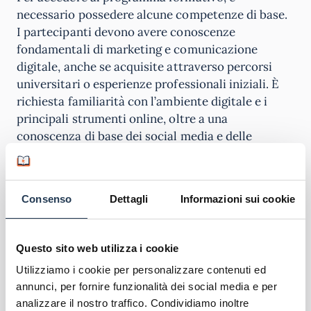
necessario possedere alcune competenze di base.
I partecipanti devono avere conoscenze
fondamentali di marketing e comunicazione
digitale, anche se acquisite attraverso percorsi
universitari o esperienze professionali iniziali. È
richiesta familiarità con l’ambiente digitale e i
principali strumenti online, oltre a una
conoscenza di base dei social media e delle
piattaforme digitali.
Oltre agli aspetti tecnici, risulta fondamentale
Consenso
Dettagli
Informazioni sui cookie
dimostrare una
forte predisposizione
all’apprendimento
delle tecnologie innovative e
una mentalità aperta alle trasformazioni digitali. I
Questo sito web utilizza i cookie
candidati devono possedere capacità di
Utilizziamo i cookie per personalizzare contenuti ed
adattamento e interesse genuino per le evoluzioni
annunci, per fornire funzionalità dei social media e per
del marketing contemporaneo.
analizzare il nostro traffico. Condividiamo inoltre