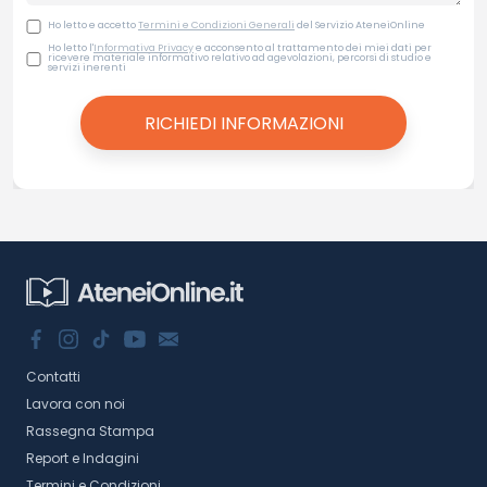
Ho letto e accetto
Termini e Condizioni Generali
del Servizio AteneiOnline
Ho letto l'
Informativa Privacy
e acconsento al trattamento dei miei dati per
ricevere materiale informativo relativo ad agevolazioni, percorsi di studio e
servizi inerenti
Contatti
Lavora con noi
Rassegna Stampa
Report e Indagini
Termini e Condizioni