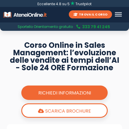
Eccellente 4.8 su 5
Trustpilot
TROVA IL CORSO
333 79 41 245
Sportello Orientamento gratuito
Corso Online in Sales
Management: l’evoluzione
delle vendite ai tempi dell’AI
- Sole 24 ORE Formazione
RICHIEDI INFORMAZIONI
SCARICA BROCHURE