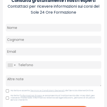
Consulta gratuitamente i nostri esperti
Contattaci per ricevere informazioni sui corsi del
Sole 24 Ore Formazione
Ho letto e accetto
Termini e Condizioni Generali
del Servizio AteneiOnline
Ho letto l'
Informativa Privacy
e acconsento al trattamento dei miei dati per
ricevere materiale informativo relativo ad agevolazioni, percorsi di studio e
servizi inerenti