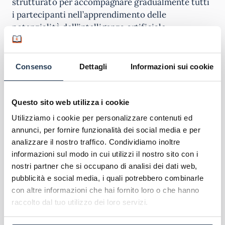
strutturato per accompagnare gradualmente tutti
i partecipanti nell’apprendimento delle
potenzialità dell’intelligenza artificiale.
Come prerequisito formativo è
consigliabile
possedere una formazione universitaria
o
Consenso
Dettagli
Informazioni sui cookie
esperienza professionale consolidata, anche se
l’iter di ammissione mantiene criteri flessibili per
garantire l’accesso a professionisti motivati
Questo sito web utilizza i cookie
provenienti da background diversificati.
Utilizziamo i cookie per personalizzare contenuti ed
annunci, per fornire funzionalità dei social media e per
Spendibilità del corso
analizzare il nostro traffico. Condividiamo inoltre
informazioni sul modo in cui utilizzi il nostro sito con i
Le competenze acquisite attraverso il
Corso AI
nostri partner che si occupano di analisi dei dati web,
Survival Kit
offrono un valore immediato e
pubblicità e social media, i quali potrebbero combinarle
concreto nel mercato del lavoro contemporaneo. I
con altre informazioni che hai fornito loro o che hanno
partecipanti sviluppano capacità pratiche
raccolto dal tuo utilizzo dei loro servizi.
nell’implementazione di strategie di intelligenza