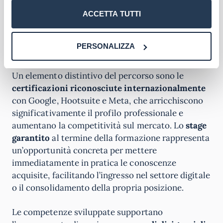
artificiale, supportate da casi di studio reali con
aziende leader come Amazon, Burger King e
ACCETTA TUTTI
Lamborghini, che garantiscono un approccio
applicativo direttamente trasferibile nel proprio
PERSONALIZZA
contesto lavorativo.
Un elemento distintivo del percorso sono le
certificazioni riconosciute internazionalmente
con Google, Hootsuite e Meta, che arricchiscono
significativamente il profilo professionale e
aumentano la competitività sul mercato. Lo
stage
garantito
al termine della formazione rappresenta
un’opportunità concreta per mettere
immediatamente in pratica le conoscenze
acquisite, facilitando l’ingresso nel settore digitale
o il consolidamento della propria posizione.
Le competenze sviluppate supportano